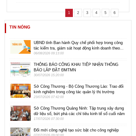
1
2
3
4
5
6
TIN NÓNG
UBND tỉnh Ban hành Quy chế phối hợp trong công
tác kiểm tra, giám sát hoạt động kinh doanh theo...
06/08/2026 09:13:00
THÔNG BÁO CÔNG KHAI TIẾP NHẬN THÔNG
BÁO LẮP ĐẶT ĐMTMN
30/07/2026 15:20:00
Sở Công Thương - Bộ Công Thương Lào: Trao đổi
kinh nghiệm trong công tác quản lý thị trường
23/07/2026 07:42:00
Sở Công Thương Quảng Ninh: Tập trung xây dựng
dữ liệu số, bứt phá các chỉ tiêu kinh tế số cuối năm
17/07/2026 07:30:00
Đổi mới công nghệ tạo sức bật cho công nghiệp
07/07/2026 09:00:00