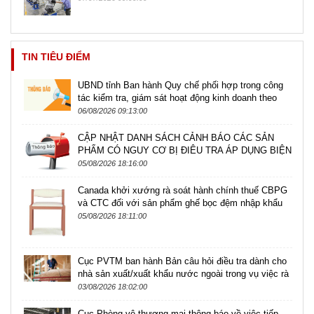
TIN TIÊU ĐIỂM
UBND tỉnh Ban hành Quy chế phối hợp trong công
tác kiểm tra, giám sát hoạt động kinh doanh theo
phương...
06/08/2026 09:13:00
CẬP NHẬT DANH SÁCH CẢNH BÁO CÁC SẢN
PHẨM CÓ NGUY CƠ BỊ ĐIÊU TRA ÁP DỤNG BIỆN
PHÁP PHÒNG VỆ THƯƠNG MẠI,...
05/08/2026 18:16:00
Canada khởi xướng rà soát hành chính thuế CBPG
và CTC đối với sản phẩm ghế bọc đệm nhập khẩu
từ Trung...
05/08/2026 18:11:00
Cục PVTM ban hành Bản câu hỏi điều tra dành cho
nhà sản xuất/xuất khẩu nước ngoài trong vụ việc rà
soát...
03/08/2026 18:02:00
Cục Phòng vệ thương mại thông báo về việc tiếp