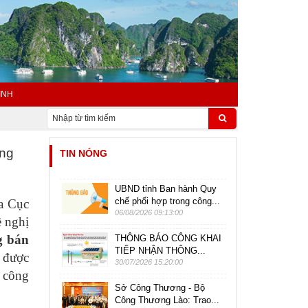
INH
àng
TIN NÓNG
UBND tỉnh Ban hành Quy
chế phối hợp trong công...
a Cục
06/08/2026 09:13:00
 nghị
g bán
THÔNG BÁO CÔNG KHAI
TIẾP NHẬN THÔNG...
 được
30/07/2026 15:20:00
 công
Sở Công Thương - Bộ
Công Thương Lào: Trao...