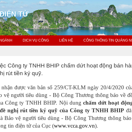
ĐIỆN TỬ
 NGÀNH
DỊCH VỤ CÔNG
LIÊN HỆ
CỔNG THÔNG TIN QUẢNG N
iệc Công ty TNHH BHIP chấm dứt hoạt động bán h
ị rút tiền ký quỹ.
nhận được văn bản số 259/CT-KLM ngày 20/4/2020 củ
o vệ người tiêu dùng - Bộ Công Thương thông báo về đề
 của Công ty TNHH BHIP. Nội dung
chấm dứt hoạt độn
 đề nghị rút tiền ký quỹ của Công ty TNHH BHIP
đã
và Bảo vệ người tiêu dùng - Bộ Công Thương thông báo
ông tin điện tử của Cục (
www.vcca.gov.vn
).