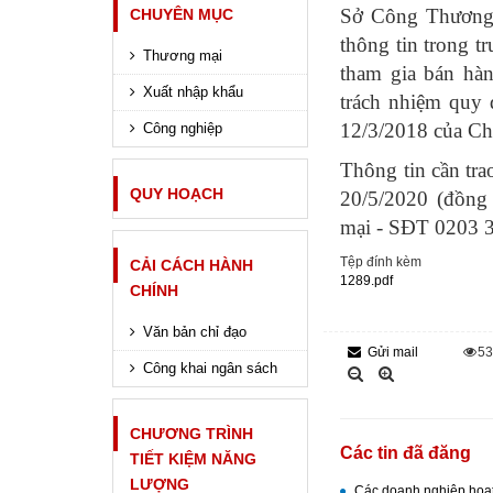
Sở Công Thương t
CHUYÊN MỤC
thông tin trong t
Thương mại
tham gia bán hà
Xuất nhập khẩu
trách nhiệm quy
12/3/2018 của Ch
Công nghiệp
Thông tin cần trao
QUY HOẠCH
20/5/2020 (đồng
mại - SĐT 0203 
Tệp đính kèm
CẢI CÁCH HÀNH
1289.pdf
CHÍNH
Văn bản chỉ đạo
Gửi mail
5
Công khai ngân sách
CHƯƠNG TRÌNH
Các tin đã đăng
TIẾT KIỆM NĂNG
LƯỢNG
Các doanh nghiệp hoạt