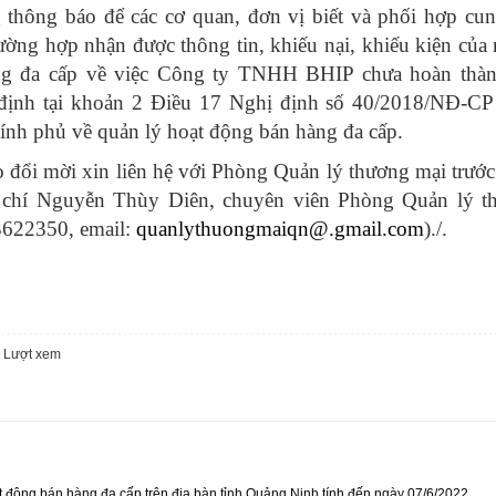
hông báo để các cơ quan, đơn vị biết và phối hợp cun
rường hợp nhận được thông tin, khiếu nại, khiếu kiện của
ng đa cấp về việc Công ty TNHH BHIP chưa hoàn thàn
 định tại khoản 2 Điều 17 Nghị định số 40/2018/NĐ-CP
ính phủ về quản lý hoạt động bán hàng đa cấp.
 đổi mời xin liên hệ với Phòng Quản lý thương mại trướ
 chí Nguyễn Thùy Diên, chuyên viên Phòng Quản lý t
3622350, email:
quanlythuongmaiqn@.gmail.com
)./.
3
Lượt xem
 động bán hàng đa cấp trên địa bàn tỉnh Quảng Ninh tính đến ngày 07/6/2022