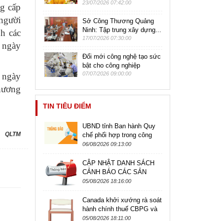
23/07/2026 07:42:00
g cấp
 người
Sở Công Thương Quảng
Ninh: Tập trung xây dựng...
h các
17/07/2026 07:30:00
 ngày
Đổi mới công nghệ tạo sức
bật cho công nghiệp
07/07/2026 09:00:00
c ngày
hương
TIN TIÊU ĐIỂM
UBND tỉnh Ban hành Quy
QLTM
chế phối hợp trong công
tác kiểm tra, giám sát hoạt
06/08/2026 09:13:00
động kinh doanh theo
phương...
CẬP NHẬT DANH SÁCH
CẢNH BÁO CÁC SẢN
PHẨM CÓ NGUY CƠ BỊ
05/08/2026 18:16:00
ĐIÊU TRA ÁP DỤNG BIỆN
PHÁP PHÒNG VỆ
Canada khởi xướng rà soát
THƯƠNG MẠI,...
hành chính thuế CBPG và
CTC đối với sản phẩm ghế
05/08/2026 18:11:00