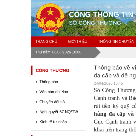
CỔNG THÔNG TIN 
SỞ CÔNG THƯƠNG
TRANG CHỦ
GIỚI THIỆU
THÔNG TIN CHUYÊN
Thứ năm, 06/08/2026 16:00
Thông báo về v
CÔNG THƯƠNG
đa cấp và đề ngh
Thông báo
24/04/2020 15:45
Sở Công Thương 
Văn bản chỉ đạo
Cạnh tranh và Bả
Chuyển đổi số
rút tiền ký quỹ
Nghị quyết 57-NQ/TW
hàng đa cấp và
Cục Cạnh tranh 
Kinh tế tư nhân
khai trên trang th