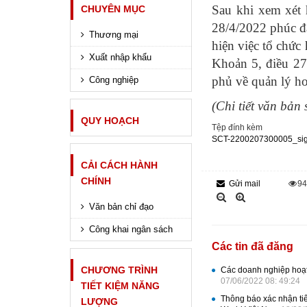
Sau khi xem xét
CHUYÊN MỤC
28/4/2022 phúc đ
Thương mại
hiện việc tổ chức 
Xuất nhập khẩu
Khoản 5, điều 2
phủ về quản lý h
Công nghiệp
(Chi tiết văn bả
QUY HOẠCH
Tệp đính kèm
SCT-2200207300005_sig
CẢI CÁCH HÀNH
CHÍNH
Gửi mail
9
Văn bản chỉ đạo
Công khai ngân sách
Các tin đã đăng
CHƯƠNG TRÌNH
Các doanh nghiệp hoạt
07/06/2022 08: 49:24
TIẾT KIỆM NĂNG
Thông báo xác nhận ti
LƯỢNG