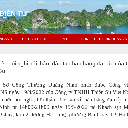
ĐIỆN TỬ
 NGÀNH
DỊCH VỤ CÔNG
LIÊN HỆ
CỔNG THÔNG TIN QUẢNG N
ức hội nghị hội thảo, đào tạo bán hàng đa cấp của
 Sư
2, Sở Công Thương Quảng Ninh nhận được Công v
NS ngày 19/4/2022 của Công ty TNHH Thiên Sư Việt N
 chức hội nghị, hội thảo, đào tạo về bán hàng đa cấp tr
Ninh từ 14h00-21h00 ngày 15/5/2022 tại Khách sạn 
i Cháy, khu 2 đường Hạ Long, phường Bãi Cháy,TP. Hạ 