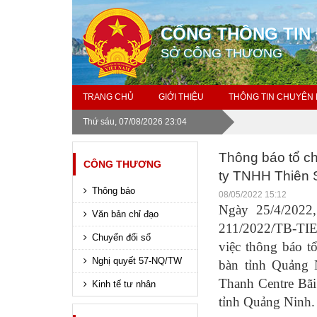
CỔNG THÔNG TIN 
SỞ CÔNG THƯƠNG
TRANG CHỦ
GIỚI THIỆU
THÔNG TIN CHUYÊN
Thứ sáu, 07/08/2026 23:04
Thông báo tổ ch
CÔNG THƯƠNG
ty TNHH Thiên
Thông báo
08/05/2022 15:12
Ngày 25/4/202
Văn bản chỉ đạo
211/2022/TB-TIE
Chuyển đổi số
việc thông báo tổ
Nghị quyết 57-NQ/TW
bàn tỉnh Quảng 
Thanh Centre Bã
Kinh tế tư nhân
tỉnh Quảng Ninh.