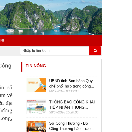
INH
 Công
TIN NÓNG
UBND tỉnh Ban hành Quy
chế phối hợp trong công...
ăn số
06/08/2026 09:13:00
am về
ên địa
THÔNG BÁO CÔNG KHAI
TIẾP NHẬN THÔNG...
Mường
30/07/2026 15:20:00
Long,
Sở Công Thương - Bộ
Công Thương Lào: Trao...