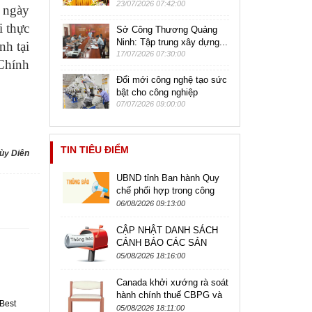
23/07/2026 07:42:00
 ngày
 thực
Sở Công Thương Quảng
Ninh: Tập trung xây dựng...
nh tại
17/07/2026 07:30:00
Chính
Đổi mới công nghệ tạo sức
bật cho công nghiệp
07/07/2026 09:00:00
TIN TIÊU ĐIỂM
ùy Diên
UBND tỉnh Ban hành Quy
chế phối hợp trong công
tác kiểm tra, giám sát hoạt
06/08/2026 09:13:00
động kinh doanh theo
phương...
CẬP NHẬT DANH SÁCH
CẢNH BÁO CÁC SẢN
PHẨM CÓ NGUY CƠ BỊ
05/08/2026 18:16:00
ĐIÊU TRA ÁP DỤNG BIỆN
PHÁP PHÒNG VỆ
Canada khởi xướng rà soát
THƯƠNG MẠI,...
hành chính thuế CBPG và
Best
CTC đối với sản phẩm ghế
05/08/2026 18:11:00