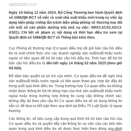
18/02/2025 17:17
Ngày 24 tháng 12 năm 2024, Bộ Công Thương ban hành Quyết định
số 3486⁄QĐ-BCT về việc rà soát nhà xuất khẩu mới trong vụ việc áp
dụng biện pháp chống lẩn tránh biện pháp phòng vệ thương mại đối
với một số sản phẩm đường mía (mã vụ việc: NR03.AC02.AD13-
AS01). Chi tiết về phạm vi, nội dung và thời hạn điều tra xem tại
Quyết định số 3486⁄QĐ-BCT và Thông báo kèm theo.
Cục Phòng vệ thương mại (Cơ quan điều tra) đã gửi bản câu hỏi điều
tra rà soát chính thức cho các doanh nghiệp sản xuất/xuất khẩu nước
ngoài có liên quan để trả lời bản câu hỏi điều tra. Thời hạn để trả lời
bản câu hỏi điều tra là
đến hết ngày 14 tháng 02 năm 2025 (theo giờ
Hà Nội).
Để đảm bảo quyền và lợi ích của mình, Cơ quan điều tra đề nghị nhà
sản xuất/xuất khẩu nước ngoài có liên quan tham gia, hợp tác đầy đủ
trong suốt quá trình điều tra. Trong trường hợp Cơ quan điều tra không
nhận được thông tin trả lời đúng hạn của nhà sản xuất/xuất khẩu nước
ngoài hoặc trong trường hợp thông tin cung cấp không chính xác,
không đầy đủ theo yêu cầu thì Cơ quan điều tra sẽ sử dụng thông tin
sẵn có để đưa ra kết luận theo quy định tại Điều 75 Luật Quản lý ngoại
thương.
Các thông tin, số liệu cung cấp trong quá trình trả lời bản câu hỏi của
Cơ quan điều tra và quyền tiếp cận thông tin vụ việc của các bên liên
quan trong quá trình điều tra sẽ được thực hiện theo đúng quy định