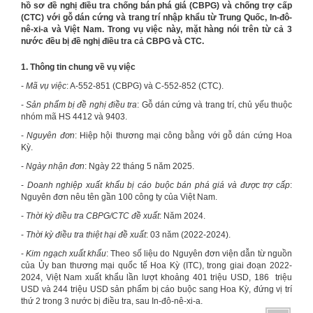
hồ sơ đề nghị điều tra chống bán phá giá (CBPG) và chống trợ cấp
(CTC) với gỗ dán cứng và trang trí nhập khẩu từ Trung Quốc, In-đô-
nê-xi-a và Việt Nam. Trong vụ việc này, mặt hàng nói trên từ cả 3
nước đều bị đề nghị điều tra cả CBPG và CTC.
1. Thông tin chung về vụ việc
-
Mã vụ việc
: A-552-851 (CBPG) và C-552-852 (CTC).
-
Sản phẩm bị đề nghị điều tra
: Gỗ dán cứng và trang trí, chủ yếu thuộc
nhóm mã HS 4412 và 9403.
-
Nguyên đơn
: Hiệp hội thương mại công bằng với gỗ dán cứng Hoa
Kỳ.
-
Ngày nhận đơn
: Ngày 22 tháng 5 năm 2025.
-
Doanh nghiệp xuất khẩu bị cáo buộc bán phá giá và được trợ cấp
:
Nguyên đơn nêu tên gần 100 công ty của Việt Nam.
-
Thời kỳ điều tra CBPG/CTC đề xuất
: Năm 2024.
-
Thời kỳ điều tra thiệt hại đề xuất
: 03 năm (2022-2024).
-
Kim ngạch xuất khẩu
: Theo số liệu do Nguyên đơn viện dẫn từ nguồn
của Ủy ban thương mại quốc tế Hoa Kỳ (ITC), trong giai đoạn 2022-
2024, Việt Nam xuất khẩu lần lượt khoảng 401 triệu USD, 186 triệu
USD và 244 triệu USD sản phẩm bị cáo buộc sang Hoa Kỳ, đứng vị trí
thứ 2 trong 3 nước bị điều tra, sau In-đô-nê-xi-a.