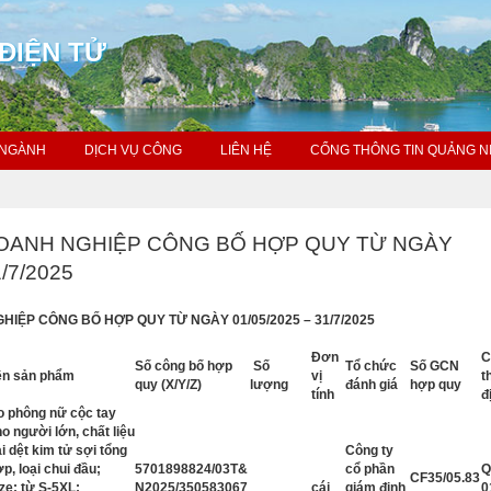
ĐIỆN TỬ
 NGÀNH
DỊCH VỤ CÔNG
LIÊN HỆ
CỔNG THÔNG TIN QUẢNG N
OANH NGHIỆP CÔNG BỐ HỢP QUY TỪ NGÀY
1/7/2025
IỆP CÔNG BỐ HỢP QUY TỪ NGÀY 01/05/2025 – 31/7/2025
Đơn
C
Số công bố hợp
Số
Tổ chức
Số GCN
ên sản phẩm
vị
t
quy (X/Y/Z)
lượng
đánh giá
hợp quy
tính
đ
o phông nữ cộc tay
o người lớn, chất liệu
i dệt kim tử sợi tổng
Công ty
p, loại chui đầu;
5701898824/03T&
cổ phần
CF35/05.83
ze: từ S-5XL;
N2025/350583067
cái
giám định
0