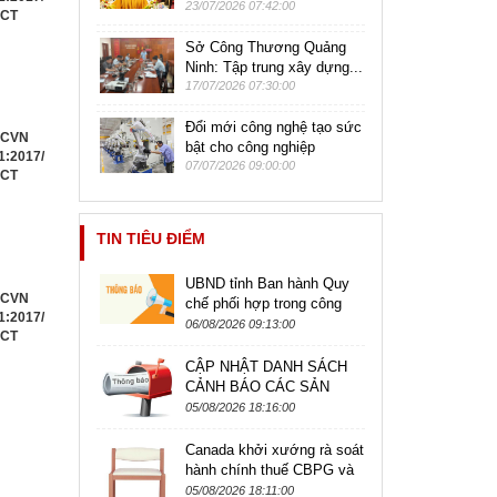
23/07/2026 07:42:00
CT
Sở Công Thương Quảng
Ninh: Tập trung xây dựng...
17/07/2026 07:30:00
Đổi mới công nghệ tạo sức
QCVN
bật cho công nghiệp
1:2017/
07/07/2026 09:00:00
CT
TIN TIÊU ĐIỂM
UBND tỉnh Ban hành Quy
QCVN
chế phối hợp trong công
1:2017/
tác kiểm tra, giám sát hoạt
06/08/2026 09:13:00
CT
động kinh doanh theo
phương...
CẬP NHẬT DANH SÁCH
CẢNH BÁO CÁC SẢN
PHẨM CÓ NGUY CƠ BỊ
05/08/2026 18:16:00
ĐIÊU TRA ÁP DỤNG BIỆN
PHÁP PHÒNG VỆ
Canada khởi xướng rà soát
THƯƠNG MẠI,...
hành chính thuế CBPG và
CTC đối với sản phẩm ghế
05/08/2026 18:11:00