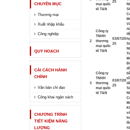
25
CHUYÊN MỤC
mại quốc
N
tế T&N
S
Co
Thương mại
M
Vá
Xuất nhập khẩu
nữ
Công ty
Công nghiệp
dệ
TNHH
03/07/20
h
2
thương
25
Si
mại quốc
N
QUY HOẠCH
tế T&N
T
M
B
đồ
CẢI CÁCH HÀNH
Công ty
bằ
CHÍNH
TNHH
t
03/07/20
3
thương
dà
25
Văn bản chỉ đạo
mại quốc
Si
tế T&N
Nh
Công khai ngân sách
Co
M
K
v
CHƯƠNG TRÌNH
lo
TIẾT KIỆM NĂNG
lầ
LƯỢNG
s