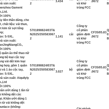
3.434
.0672
hà sản xuất:
2
và khử
B
henzhou Gament
trùng FCC
.,Ltd.
ới 100%
y liền thân dùng, cho
, chất liệu: vải thun,
Công ty
t kim từ sợi tổng
5701898824/03T&
cổ phần
ợp;
CF35/05.83
N2025/350583067
cái
giám định
0
ze: S-5XL.
1.141
.0672
2
và khử
B
hà sản xuất:
trùng FCC
ianJingNiangCO.,
ới 100%
ộ quần áo thể thao nữ
ng bộ loại cộc tay
ng vải dệt kim loại
Công ty
ổng hợp, gồm 1 quần
5701898824/03T&
cổ phần
CF35/05.83
i và 1 áo cộc tay,
N2025/350583067
bộ
giám định
0
3.027
.0672
ze: S-5XL.
2
và khử
B
à sản xuất: Aiquilyly
trùng FCC
.,Ltd
ới 100%
hăn ướt dùng 1 lần từ
ải không dệt các
ại. Khăn ướt dùng 1
n từ vải không dệt
punlace (không:
Chi nhánh