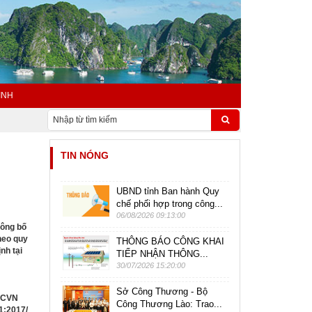
INH
TIN NÓNG
UBND tỉnh Ban hành Quy
chế phối hợp trong công...
06/08/2026 09:13:00
ông bố
heo quy
THÔNG BÁO CÔNG KHAI
ịnh tại
TIẾP NHẬN THÔNG...
30/07/2026 15:20:00
Sở Công Thương - Bộ
QCVN
Công Thương Lào: Trao...
1:2017/