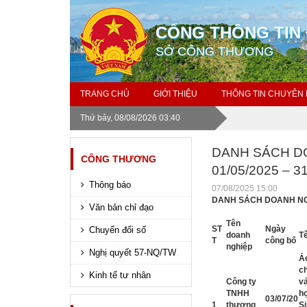
CỔNG THÔNG TIN 
SỞ CÔNG THƯƠNG
TRANG CHỦ
GIỚI THIỆU
THÔNG TIN CHUYÊN
Thứ bảy, 08/08/2026 03:40
DANH SÁCH D
CÔNG THƯƠNG
01/05/2025 – 3
Thông báo
07/08/2025 15:00
DANH SÁCH DOANH NGH
Văn bản chỉ đạo
Tên
ST
Ngày
Chuyển đổi số
doanh
T
T
công bố
nghiệp
Nghị quyết 57-NQ/TW
Á
ch
Kinh tế tư nhân
Công ty
vả
TNHH
hợ
03/07/20
1
thương
Si