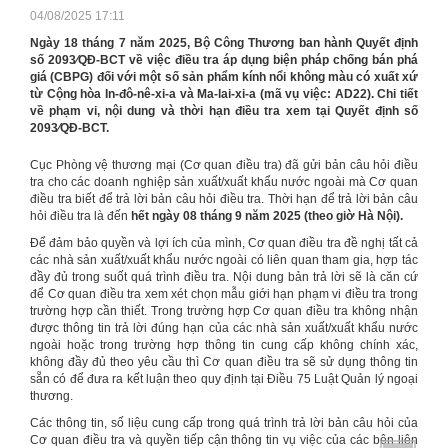
04/08/2025 17:11
Ngày 18 tháng 7 năm 2025, Bộ Công Thương ban hành Quyết định
số 2093⁄QĐ-BCT về việc điều tra áp dụng biện pháp chống bán phá
giá (CBPG) đối với một số sản phẩm kính nổi không màu có xuất xứ
từ Cộng hòa In-đô-nê-xi-a và Ma-lai-xi-a (mã vụ việc: AD22). Chi tiết
về phạm vi, nội dung và thời hạn điều tra xem tại Quyết định số
2093⁄QĐ-BCT.
Cục Phòng vệ thương mại (Cơ quan điều tra) đã gửi bản câu hỏi điều
tra cho các doanh nghiệp sản xuất/xuất khẩu nước ngoài mà Cơ quan
điều tra biết để trả lời bản câu hỏi điều tra. Thời hạn để trả lời bản câu
hỏi điều tra là đến
hết ngày 08 tháng 9 năm 2025 (theo giờ Hà Nội).
Để đảm bảo quyền và lợi ích của mình, Cơ quan điều tra đề nghị tất cả
các nhà sản xuất/xuất khẩu nước ngoài có liên quan tham gia, hợp tác
đầy đủ trong suốt quá trình điều tra. Nội dung bản trả lời sẽ là căn cứ
để Cơ quan điều tra xem xét chọn mẫu giới hạn phạm vi điều tra trong
trường hợp cần thiết. Trong trường hợp Cơ quan điều tra không nhận
được thông tin trả lời đúng hạn của các nhà sản xuất/xuất khẩu nước
ngoài hoặc trong trường hợp thông tin cung cấp không chính xác,
không đầy đủ theo yêu cầu thì Cơ quan điều tra sẽ sử dụng thông tin
sẵn có để đưa ra kết luận theo quy định tại Điều 75 Luật Quản lý ngoại
thương.
Các thông tin, số liệu cung cấp trong quá trình trả lời bản câu hỏi của
Cơ quan điều tra và quyền tiếp cận thông tin vụ việc của các bên liên