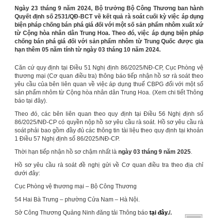
Ngày 23 tháng 9 năm 2024, Bộ trưởng Bộ Công Thương ban hành
Quyết định số 2531/QĐ-BCT về kết quả rà soát cuối kỳ việc áp dụng
biện pháp chống bán phá giá đối với một số sản phẩm nhôm xuất xứ
từ Cộng hòa nhân dân Trung Hoa. Theo đó, việc áp dụng biện pháp
chống bán phá giá đối với sản phẩm nhôm từ Trung Quốc được gia
hạn thêm 05 năm tính từ ngày 03 tháng 10 năm 2024.
Căn cứ quy định tại Điều 51 Nghị định 86/2025/NĐ-CP, Cục Phòng vệ
thương mại (Cơ quan điều tra) thông báo tiếp nhận hồ sơ rà soát theo
yêu cầu của bên liên quan về việc áp dụng thuế CBPG đối với một số
sản phẩm nhôm từ Cộng hòa nhân dân Trung Hoa. (Xem chi tiết Thông
báo tại đây).
Theo đó, các bên liên quan theo quy định tại Điều 56 Nghị định số
86/2025/NĐ-CP có quyền nộp hồ sơ yêu cầu rà soát. Hồ sơ yêu cầu rà
soát phải bao gồm đầy đủ các thông tin tài liệu theo quy định tại khoản
1 Điều 57 Nghị định số 86/2025/NĐ-CP.
Thời hạn tiếp nhận hồ sơ chậm nhất là
ngày 03 tháng 9 năm 2025
.
Hồ sơ yêu cầu rà soát đề nghị gửi về Cơ quan điều tra theo địa chỉ
dưới đây:
Cục Phòng vệ thương mại – Bộ Công Thương
54 Hai Bà Trưng – phường Cửa Nam – Hà Nội.
Sở Công Thương Quảng Ninh đăng tải Thông báo
tại đây
./.