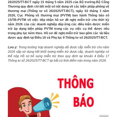
26/2025/TT-BCT ngày 15 tháng 5 năm 2025 của Bộ trưởng Bộ Công
Thương quy định chi tiết một số nội dung về các biện pháp phòng vệ
thương mại (Thông tư số 26/2025/TT-BCT), ngày 02 tháng 3 năm
2026, Cục Phòng vệ thương mại (PVTM) ban hành Thông báo số
15/TB-PVTM về việc tiếp nhận hồ sơ đề nghị miễn trừ cho thời kỳ
năm 2026 của các doanh nghiệp đáp ứng các điều kiện được miễn
trừ áp dụng biện pháp PVTM trong các vụ việc cụ thể được nêu
trong phụ lục kèm theo. Hồ sơ đề nghị miễn trừ bao gồm các tài liệu
được quy định tại Điều 16 và Phụ lục II Thông tư số 26/2025/TT-BCT.
Lưu ý:
Trong trường hợp doanh nghiệp đã được cấp miễn trừ cho năm
2026 sắp sử dụng hết khối lượng miễn trừ được cấp, doanh nghiệp có
thể nộp Hồ sơ bổ sung miễn trừ theo quy định tại khoản 4 Điều 17
Thông tư số 26/2025/TT-BCT tại bất cứ thời điểm nào trong năm 2026.