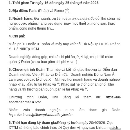
1. Thời gian:
Từ ngày 16 đến ngày 25 tháng 6 năm2026
2. Địa điểm:
Paris (Pháp) và Rome (Ý).
3. Ngành hàng:
Đa ngành, ưu tiên dệt may, da giày, đồ gỗ, thủ công mỹ
nghệ, dược phẩm, hàng tiêu dùng, máy móc thiết bị, nông sản, thực
phẩm, công nghệ thông tin…
4. Chi phí:
Miễn phí 01 hoặc 01 phần vé máy bay khứ hồi Hà Nội/Tp HCM - Pháp/
Ý - Hà Nội/Tp HCM
Doanh nghiệp đóng góp, chi trả chi phí ăn, ở, đi lại, chi phí tổ chức
quản lý Đoàn (chưa bao gồm chi phí visa...)
5. Chương trình Đoàn:
Tham dự và kết nối giao thương tại Diễn đàn
Doanh nghiệp Việt - Pháp và Diễn đàn Doanh nghiệp Đông Nam Á;
Làm việc với các tổ chức XTTM, hiệp hội ngành hàng và doanh nghiệp
nhập khẩu, đầu tư tại Pháp và Ý; Khảo sát hệ thống phân phối, kho
hàng và thị trường bán buôn, bán lẻ tại Pháp và Ý.
Chương trình Đoàn, link đăng ký tham dự:
https://url-
shortener.me/HD2M
Nhóm zalo doanh nghiệp quan tâm tham gia Đoàn:
https://zalo.me/g/4hwepfwdabd3eyicct2o
6. Thời hạn đăng ký tham gia:
Đăng ký trước ngày 20/4/2026. Cục
XTTM sẽ thông báo chính thức tới Quý đơn vị ngay sau khi danh sách