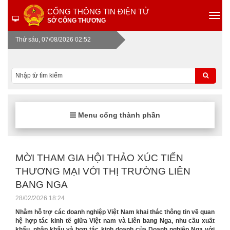
CỔNG THÔNG TIN ĐIỆN TỬ
SỞ CÔNG THƯƠNG
Thứ sáu, 07/08/2026 02:52
Menu cổng thành phần
MỜI THAM GIA HỘI THẢO XÚC TIẾN
THƯƠNG MẠI VỚI THỊ TRƯỜNG LIÊN
BANG NGA
28/02/2026 18:24
Nhằm hỗ trợ các doanh nghiệp Việt Nam khai thác thông tin về quan
hệ hợp tác kinh tế giữa Việt nam và Liên bang Nga, nhu cầu xuất
khẩu, nhập khẩu và hợp tác kinh doanh của Doanh nghiệp Nga với