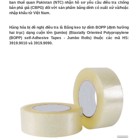
ban thuế quan Pakistan (NTC) nhận hồ sơ yêu cầu điều tra chống
bán phá giá (CBPG) đối với sản phẩm băng dính có xuất xứ và/hoặc
nhập khẩu từ Việt Nam.
Hàng hóa bị đề nghị điều tra là Băng keo tự dính BOPP (định hướng
hai trục) dạng cuộn lớn (jumbo) (Biaxially Oriented Polypropylene
(BOPP) self-Adhesive Tapes - Jumbo Rolls) thuộc các mã HS:
3919.9010 và 3919.9090.