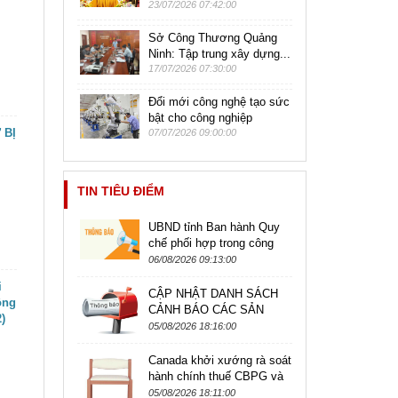
23/07/2026 07:42:00
Sở Công Thương Quảng
Ninh: Tập trung xây dựng...
17/07/2026 07:30:00
Đổi mới công nghệ tạo sức
bật cho công nghiệp
 BỊ
07/07/2026 09:00:00
TIN TIÊU ĐIỂM
UBND tỉnh Ban hành Quy
chế phối hợp trong công
tác kiểm tra, giám sát hoạt
06/08/2026 09:13:00
động kinh doanh theo
i
phương...
CẬP NHẬT DANH SÁCH
ồng
CẢNH BÁO CÁC SẢN
)
PHẨM CÓ NGUY CƠ BỊ
05/08/2026 18:16:00
ĐIÊU TRA ÁP DỤNG BIỆN
PHÁP PHÒNG VỆ
Canada khởi xướng rà soát
THƯƠNG MẠI,...
hành chính thuế CBPG và
CTC đối với sản phẩm ghế
05/08/2026 18:11:00