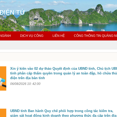
ĐIỆN TỬ
 NGÀNH
DỊCH VỤ CÔNG
LIÊN HỆ
CỔNG THÔNG TIN QUẢNG N
Xin ý kiến vào 02 dự thảo Quyết định của UBND tỉnh, Chủ tịch U
tỉnh phân cấp thẩm quyền trong quản lý an toàn đập, hồ chứa th
điện trên địa bàn tỉnh
06/08/2026 10: 42:00
UBND tỉnh Ban hành Quy chế phối hợp trong công tác kiểm tra,
giám sát hoạt động kinh doanh theo phương thức đa cấp trên địa