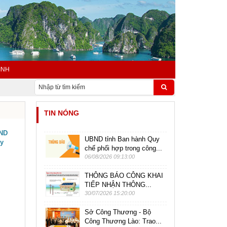
INH
TIN NÓNG
BND
UBND tỉnh Ban hành Quy
ủy
chế phối hợp trong công...
06/08/2026 09:13:00
THÔNG BÁO CÔNG KHAI
TIẾP NHẬN THÔNG...
30/07/2026 15:20:00
Sở Công Thương - Bộ
Công Thương Lào: Trao...