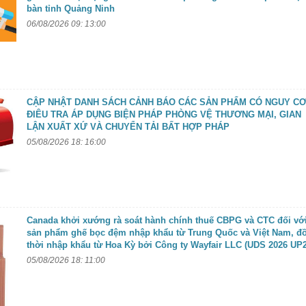
bàn tỉnh Quảng Ninh
06/08/2026 09: 13:00
CẬP NHẬT DANH SÁCH CẢNH BÁO CÁC SẢN PHẨM CÓ NGUY CƠ
ĐIÊU TRA ÁP DỤNG BIỆN PHÁP PHÒNG VỆ THƯƠNG MẠI, GIAN
LẬN XUẤT XỨ VÀ CHUYỂN TẢI BẤT HỢP PHÁP
05/08/2026 18: 16:00
Canada khởi xướng rà soát hành chính thuế CBPG và CTC đối vớ
sản phẩm ghế bọc đệm nhập khẩu từ Trung Quốc và Việt Nam, đ
thời nhập khẩu từ Hoa Kỳ bởi Công ty Wayfair LLC (UDS 2026 UP2
05/08/2026 18: 11:00