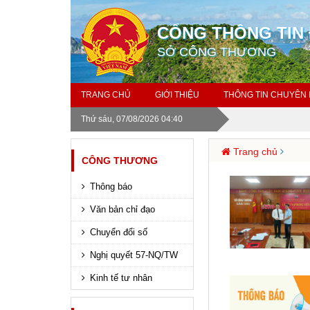
CỔNG THÔNG TIN 
SỞ CÔNG THƯƠNG
TRANG CHỦ
GIỚI THIỆU
THÔNG TIN CHUYÊN
Thứ sáu, 07/08/2026 04:40
Trang chủ
CÔNG THƯƠNG
Thông báo
Văn bản chỉ đạo
Chuyển đổi số
Nghị quyết 57-NQ/TW
Kinh tế tư nhân