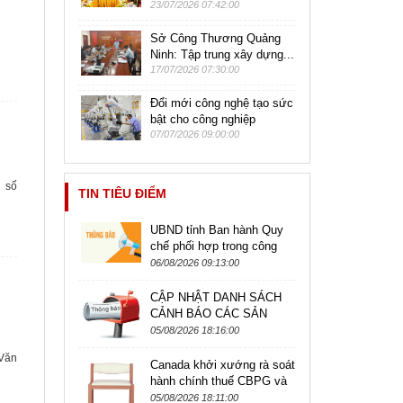
23/07/2026 07:42:00
Sở Công Thương Quảng
Ninh: Tập trung xây dựng...
17/07/2026 07:30:00
Đổi mới công nghệ tạo sức
bật cho công nghiệp
07/07/2026 09:00:00
 số
TIN TIÊU ĐIỂM
UBND tỉnh Ban hành Quy
chế phối hợp trong công
tác kiểm tra, giám sát hoạt
06/08/2026 09:13:00
động kinh doanh theo
phương...
CẬP NHẬT DANH SÁCH
CẢNH BÁO CÁC SẢN
PHẨM CÓ NGUY CƠ BỊ
05/08/2026 18:16:00
ĐIÊU TRA ÁP DỤNG BIỆN
Văn
PHÁP PHÒNG VỆ
Canada khởi xướng rà soát
THƯƠNG MẠI,...
hành chính thuế CBPG và
CTC đối với sản phẩm ghế
05/08/2026 18:11:00