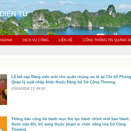
ĐIỆN TỬ
 NGÀNH
DỊCH VỤ CÔNG
LIÊN HỆ
CỔNG THÔNG TIN QUẢNG N
Lễ kết nạp Đảng viên mới cho quần chúng ưu tú tại Chi bộ Phòn
Quản lý xuất nhập khẩu thuộc Đảng bộ Sở Công Thương
03/04/2026 15: 49:00
Thông báo công bố danh mục thủ tục hành chính mới ban hành;
được sửa đổi, bổ sung thuộc phạm vi chức năng của Sở Công
Thương