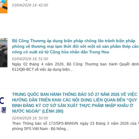
03/04/2026 14: 42:00
Bộ Công Thương áp dụng biện pháp chống lẩn tránh biện pháp
phòng vệ thương mại tạm thời đối với một số sản phẩm thép cán
nóng có xuất xứ từ Cộng hòa nhân dân Trung Hoa
02/04/2026 18: 51:00
Ngày 02 tháng 4 năm 2026, Bộ Công Thương ban hành Quyết định
612/QĐ-BCT về việc áp dụng biện...
TRUNG QUỐC BAN HÀNH THÔNG BÁO SỐ 27 NĂM 2026 VỀ VIỆC
HƯỚNG DẪN TRIỂN KHAI CÁC NỘI DUNG LIÊN QUAN ĐẾN “QUY
ĐỊNH ĐĂNG KÝ CƠ SỞ SẢN XUẤT THỰC PHẨM NHẬP KHẨU Ở
NƯỚC NGOÀI” (LỆNH 280)
02/04/2026 18: 50:00
Theo Thông báo số 172/SPS-BNNVN ngày 23 tháng 3 năm 2026 của 
phòng SPS Việt Nam - Bộ Nông...