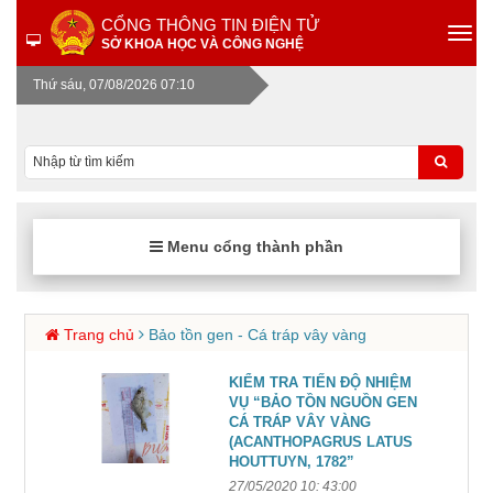
CỔNG THÔNG TIN ĐIỆN TỬ
SỞ KHOA HỌC VÀ CÔNG NGHỆ
Thứ sáu, 07/08/2026 07:10
Menu cổng thành phần
Trang chủ
Bảo tồn gen - Cá tráp vây vàng
KIỂM TRA TIẾN ĐỘ NHIỆM
VỤ “BẢO TỒN NGUỒN GEN
CÁ TRÁP VÂY VÀNG
(ACANTHOPAGRUS LATUS
HOUTTUYN, 1782”
27/05/2020 10: 43:00