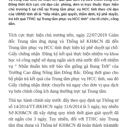
Đồng thời tích cực chỉ đạo các phòng, đơn vị trực thuộc thực hiện
chủ trương 5 tại chỗ tại Trung tâm phục vụ HCC tỉnh theo chỉ đạo
của UBND tỉnh đó là “
tiếp nhận,
giải quyết, thẩm định,
ký phê duyệt,
trả kết quả
TTHC tại Trung tâm phục vụ HCC tỉnh”
cho tổ chức, công
dân
.
Tích cực thực hiện chủ trương trên, ngày 22/07/2019 Giám
đốc Trung tâm ứng dụng và Thống kê KH&CN đã đến
Trung tâm phục vụ HCC tỉnh thực hiện ký phê duyệt tại chỗ:
Giấy chứng nhận Đăng ký kết quả thực hiện nhiệm vụ khoa
học và công nghệ sử dụng ngân sách nhà nước đối với nhiệm
vụ “ Nhân thuần lưu trữ bảo tồn giống gà Bang Trới” của
Trường Cao đẳng Nông lâm Đông Bắc. Đồng thời giao cho
bộ phận trả kết quả của Trung tâm phục vụ HCC tỉnh, sau đó
Giấy chứng nhận được chuyển trả ngay cho đơn vị qua dịch
vụ bưu chính công ích đang thường trực tại Trung tâm.
Thủ tục hành chính này trước đây theo quy định tại Thông tư
số 14/2014/TT-BKHCN ngày 11/6/2014 là 5 ngày, tuy nhiên
Sở KH&CN đã xây dựng quy trình thời gian giải quyết đã
rút ngắn còn 3 ngày. Tuy nhiên, đối với TTHC này Trung
tâm ứng dụng và Thống kê KH&CN đã hoàn thành trả trước