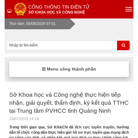
CỔNG THÔNG TIN ĐIỆN TỬ
SỞ KHOA HỌC VÀ CÔNG NGHỆ
Thứ năm, 06/08/2026 07:01
Menu cổng thành phần
Sở Khoa học và Công nghệ thực hiện tiếp
nhận, giải quyết, thẩm định, ký kết quả TTHC
tại Trung tâm PVHCC tỉnh Quảng Ninh
24/07/2019 14:18
Trong thời gian qua, Sở KH&CN đã tích cực tuyên truyền, hướng
dẫn tổ chức công dân thực hiện gửi hồ sơ trực tuyến qua mạng dịch
vụ công của tỉnh, và nhận kết quả qua dịch vụ bưu chính công ích.