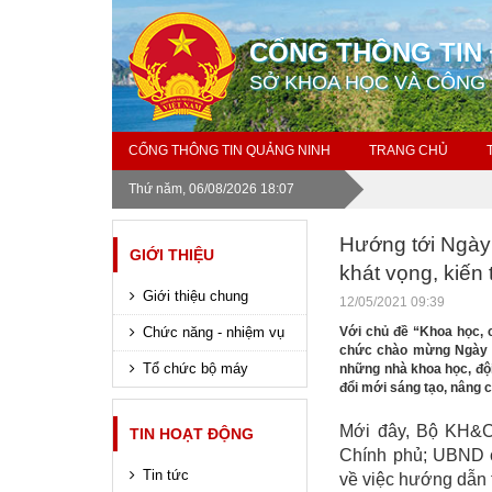
CỔNG THÔNG TIN 
SỞ KHOA HỌC VÀ CÔNG
CỔNG THÔNG TIN QUẢNG NINH
TRANG CHỦ
Thứ năm, 06/08/2026 18:07
Hướng tới Ngày
GIỚI THIỆU
khát vọng, kiến 
Giới thiệu chung
12/05/2021 09:39
Chức năng - nhiệm vụ
Với chủ đề “Khoa học, c
chức chào mừng Ngày 
Tổ chức bộ máy
những nhà khoa học, độ
đổi mới sáng tạo, nâng 
Mới đây, Bộ KH&C
TIN HOẠT ĐỘNG
Chính phủ; UBND c
Tin tức
về việc hướng dẫn