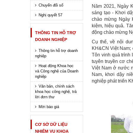
Chuyển đổi số
Năm 2021, Ngày K
sáng tạo - Khơi dậ
Nghị quyết 57
chào mừng Ngày K
kiệm, hiệu quả. Tă
động chào mừng Ng
THÔNG TIN HỖ TRỢ
DOANH NGHIỆP
Cụ thể, về nội dun
KH&CN Việt Nam; cá
Thông tin hỗ trợ doanh
Tôn vinh quá trình
nghiệp
tuyên truyền cơ c
Hoạt động Khoa học
Việt Nam ở nước n
và Công nghệ của Doanh
Nam, khơi dậy niề
nghiệp
nghiệp phát triển
Văn bản, chính sách
khoa học công nghệ, trả
lời đơn thư
Mời báo giá
CƠ SỞ DỮ LIỆU
NHIỆM VỤ KHOA