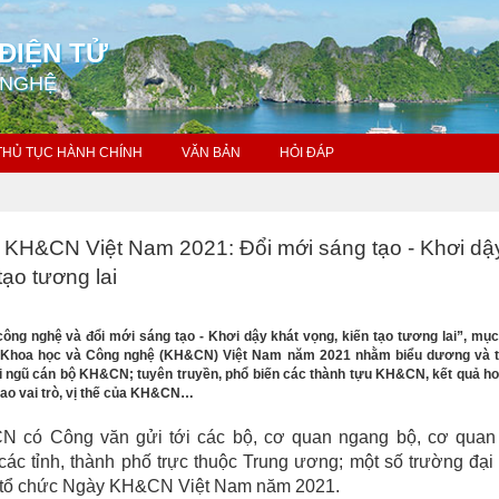
ĐIỆN TỬ
 NGHỆ
THỦ TỤC HÀNH CHÍNH
VĂN BẢN
HỎI ĐÁP
 KH&CN Việt Nam 2021: Đổi mới sáng tạo - Khơi dậ
tạo tương lai
ông nghệ và đổi mới sáng tạo - Khơi dậy khát vọng, kiến tạo tương lai”, mục
Khoa học và Công nghệ (KH&CN) Việt Nam năm 2021 nhằm biểu dương và t
i ngũ cán bộ KH&CN; tuyên truyền, phổ biến các thành tựu KH&CN, kết quả ho
cao vai trò, vị thế của KH&CN…
N có Công văn gửi tới các bộ, cơ quan ngang bộ, cơ quan
ác tỉnh, thành phố trực thuộc Trung ương; một số trường đạ
 tổ chức Ngày KH&CN Việt Nam năm 2021.