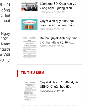
Lãnh đạo Sở Khoa học và
ổi mới
Công nghệ Quảng Ninh...
t động
04/08/2026 19:38:00
, tiết
c hoạt
Quyết định quy định thời
gian, hồ sơ tài liệu, mẫu...
04/08/2026 19:35:00
a Ngày
Bãi bỏ Quyết định quy đinh
 2021.
thời hạn đăng ký, tổng...
t Nam;
04/08/2026 16:57:00
 người
i Việt
 vụ sự
TIN TIÊU ĐIỂM
Quyết định số 74/2026/QĐ-
UBND: Chuẩn hóa tiêu
chuẩn chức danh công
05/08/2026 09:07:00
chức, viên chức lãnh đạo,
quản lý