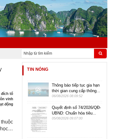
y
TIN NÓNG
Thông báo tiếp tục gia hạn
thời gian cung cấp thông...
 đích tổ
06/08/2026 08:09:52
ôn vinh
ạt động
Quyết định số 74/2026/QĐ-
UBND: Chuẩn hóa tiêu...
05/08/2026 09:07:00
 thuộc
i học…