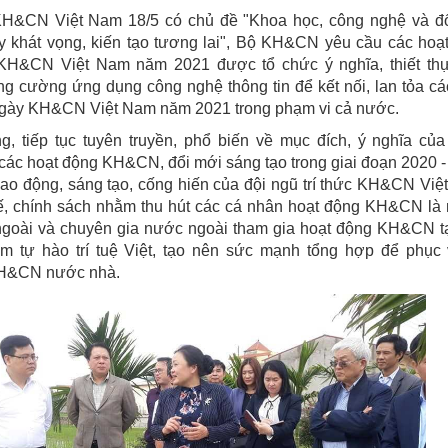
H&CN Việt Nam 18/5 có chủ đề "Khoa học, công nghệ và đ
y khát vọng, kiến tạo tương lai", Bộ KH&CN yêu cầu các hoạ
H&CN Việt Nam năm 2021 được tổ chức ý nghĩa, thiết thực
ng cường ứng dụng công nghệ thông tin để kết nối, lan tỏa cá
ày KH&CN Việt Nam năm 2021 trong phạm vi cả nước.
g, tiếp tục tuyên truyền, phổ biến về mục đích, ý nghĩa củ
c hoạt động KH&CN, đổi mới sáng tạo trong giai đoạn 2020 -
 lao động, sáng tạo, cống hiến của đội ngũ trí thức KH&CN Việ
hế, chính sách nhằm thu hút các cá nhân hoạt động KH&CN là
goài và chuyên gia nước ngoài tham gia hoạt động KH&CN tạ
m tự hào trí tuệ Việt, tạo nên sức mạnh tổng hợp để phục
 KH&CN nước nhà.