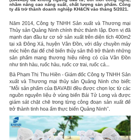
nhằm nâng cao năng suất, chất lượng sản phẩm. Công
ty đã trở thành doanh nghiệp KH&CN vào tháng 5/2021.
Năm 2014, Công ty TNHH Sản xuất và Thương mại
Thủy sản Quảng Ninh chính thức thành lập. Đơn vị đã
mạnh dạn đầu tư cơ sở sản xuất trên diện tích 400m2
tại xã Đông Xá, huyện Vân Đồn, với dây chuyền máy
móc hiện đại để chế biến thủy sản thô trở thành những
sản phẩm mang thương hiệu riêng có của Vân Đồn
như tinh hàu, ruốc hàu, ruốc cơ trai, ruốc cá...
Bà Phạm Thị Thu Hiền - Giám đốc Công ty TNHH Sản
xuất và Thương mại thủy sản Quảng Ninh cho biết:
"Mỗi sản phẩm của BAVABI đều được chọn lọc từ các
nguồn nguyên liệu ở vùng biển Bái Tử Long và được
giám sát chặt chẽ trong từng công đoạn sản xuất để
trở thành tinh hoa ẩm thực biển Quảng Ninh".