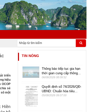
ác
TIN NÓNG
Thông báo tiếp tục gia hạn
thời gian cung cấp thông...
t triển
06/08/2026 08:09:52
ng hiệu
ẩm OCOP
Quyết định số 74/2026/QĐ-
chia sẻ
UBND: Chuẩn hóa tiêu...
 số một
05/08/2026 09:07:00
c Hiền