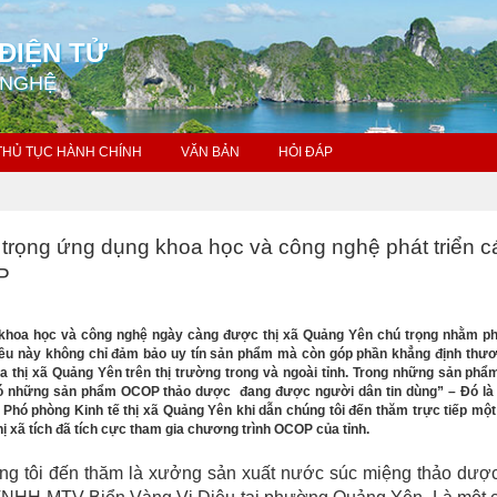
ĐIỆN TỬ
 NGHỆ
THỦ TỤC HÀNH CHÍNH
VĂN BẢN
HỎI ĐÁP
trọng ứng dụng khoa học và công nghệ phát triển c
P
khoa học và công nghệ ngày càng được thị xã Quảng Yên chú trọng nhằm phá
u này không chỉ đảm bảo uy tín sản phẩm mà còn góp phần khẳng định thươ
thị xã Quảng Yên trên thị trường trong và ngoài tỉnh. Trong những sản ph
có những sản phẩm OCOP thảo dược đang được người dân tin dùng” – Đó là 
Phó phòng Kinh tế thị xã Quảng Yên khi dẫn chúng tôi đến thăm trực tiếp một
ị xã tích đã tích cực tham gia chương trình OCOP của tỉnh.
ng tôi đến thăm là xưởng sản xuất nước súc miệng thảo dượ