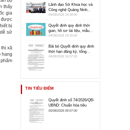
cán bộ
Lãnh đạo Sở Khoa học và
n thấy
Công nghệ Quảng Ninh...
ốc gia
04/08/2026 19:38:00
à được
iết bị
Quyết định quy định thời
gian, hồ sơ tài liệu, mẫu...
 dễ sử
04/08/2026 19:35:00
Bãi bỏ Quyết định quy đinh
thị xã
thời hạn đăng ký, tổng...
p hạng
04/08/2026 16:57:00
n phẩm
TIN TIÊU ĐIỂM
Quyết định số 74/2026/QĐ-
UBND: Chuẩn hóa tiêu
chuẩn chức danh công
05/08/2026 09:07:00
chức, viên chức lãnh đạo,
quản lý