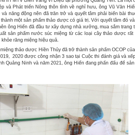
TNHH MTV Biển Vàng Vi Diệu tại phường Quảng Yên. Là một 
p và Phát triển Nông thôn tỉnh về nghỉ hưu, ông Vũ Văn Hiể
và năng động nên đã trăn trở và quyết tâm phải biến bài thu
h thành một sản phẩm thảo dược có giá trị. Với quyết tâm đó v
ên ông Hiển đã đầu tư xây dựng nhà xưởng, mua sắm trang th
xuất sản phẩm nước súc miệng từ các loại cây thảo dược rất
 khỏe răng miệng hiệu quả.
 miệng thảo dược Hiền Thủy đã trở thành sản phẩm OCOP của 
19, 2020 được công nhận 3 sao tại Cuộc thi đánh giá và xế
nh Quảng Ninh và năm 2021, ông Hiển đang phấn đấu để sả