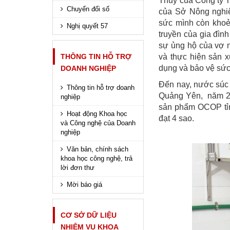
Thủy của Công ty 
Chuyển đổi số
của Sở Nông nghiệ
sức mình còn khoẻ 
Nghị quyết 57
truyền của gia đìn
sự ủng hộ của vợ n
THÔNG TIN HỖ TRỢ
và thực hiện sản 
dụng và bảo vệ sức
DOANH NGHIỆP
Đến nay, nước súc
Thông tin hỗ trợ doanh
Quảng Yên, năm 20
nghiệp
sản phẩm OCOP tỉ
Hoạt động Khoa học
đạt 4 sao.
và Công nghệ của Doanh
nghiệp
Văn bản, chính sách
khoa học công nghệ, trả
lời đơn thư
Mời báo giá
CƠ SỞ DỮ LIỆU
NHIỆM VỤ KHOA