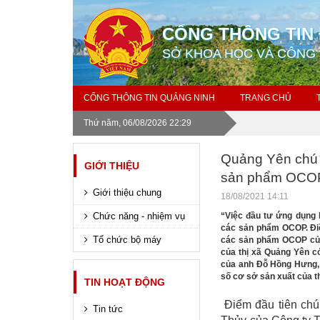
CỔNG THÔNG TIN 
SỞ KHOA HỌC VÀ CÔNG
CỔNG THÔNG TIN QUẢNG NINH
TRANG CHỦ
Thứ năm, 06/08/2026 22:29
Quảng Yên chú 
GIỚI THIỆU
sản phẩm OCO
Giới thiệu chung
18/08/2021 14:11
Chức năng - nhiệm vụ
“Việc đầu tư ứng dụng 
các sản phẩm OCOP. Điề
Tổ chức bộ máy
các sản phẩm OCOP của 
của thị xã Quảng Yên 
của anh Đỗ Hồng Hưng, 
số cơ sở sản xuất của th
TIN HOẠT ĐỘNG
Điểm đầu tiên chú
Tin tức