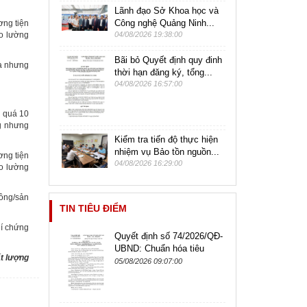
Lãnh đạo Sở Khoa học và
Công nghệ Quảng Ninh...
ơng tiện
đo lường
04/08/2026 19:38:00
Bãi bỏ Quyết định quy đinh
óa nhưng
thời hạn đăng ký, tổng...
04/08/2026 16:57:00
g quá 10
ng nhưng
Kiểm tra tiến độ thực hiện
nhiệm vụ Bảo tồn nguồn...
ơng tiện
04/08/2026 16:29:00
đo lường
ồng/sản
TIN TIÊU ĐIỂM
hí chứng
Quyết định số 74/2026/QĐ-
UBND: Chuẩn hóa tiêu
t lượng
chuẩn chức danh công
05/08/2026 09:07:00
chức, viên chức lãnh đạo,
quản lý