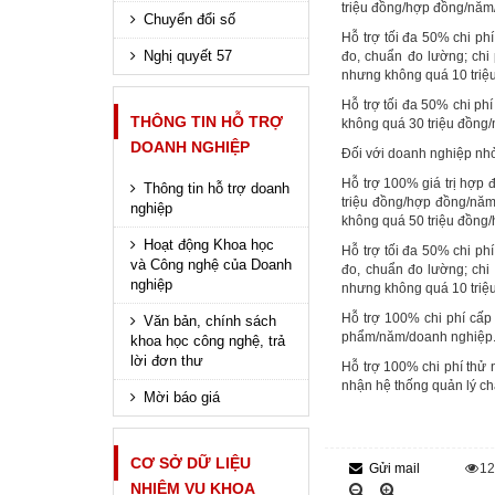
triệu đồng/hợp đồng/năm
Chuyển đổi số
Hỗ trợ tối đa 50% chi ph
Nghị quyết 57
đo, chuẩn đo lường; chi
nhưng không quá 10 triệ
Hỗ trợ tối đa 50% chi p
THÔNG TIN HỖ TRỢ
không quá 30 triệu đồng
DOANH NGHIỆP
Đối với doanh nghiệp nhỏ 
Hỗ trợ 100% giá trị hợp
Thông tin hỗ trợ doanh
triệu đồng/hợp đồng/năm
nghiệp
không quá 50 triệu đồng
Hoạt động Khoa học
Hỗ trợ tối đa 50% chi ph
và Công nghệ của Doanh
đo, chuẩn đo lường; chi
nghiệp
nhưng không quá 10 triệ
Hỗ trợ 100% chi phí cấ
Văn bản, chính sách
phẩm/năm/doanh nghiệp
khoa học công nghệ, trả
lời đơn thư
Hỗ trợ 100% chi phí thử 
nhận hệ thống quản lý c
Mời báo giá
CƠ SỞ DỮ LIỆU
Gửi mail
1
NHIỆM VỤ KHOA