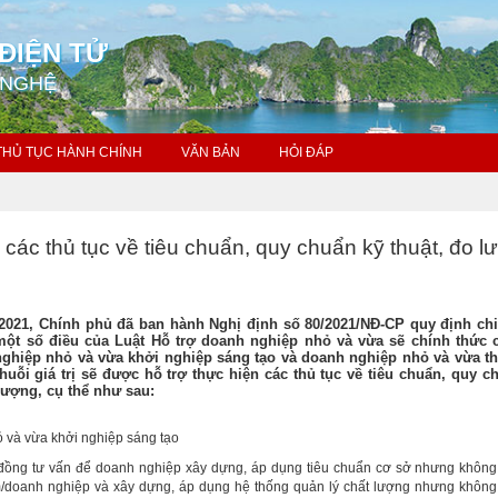
ĐIỆN TỬ
 NGHỆ
THỦ TỤC HÀNH CHÍNH
VĂN BẢN
HỎI ĐÁP
 các thủ tục về tiêu chuẩn, quy chuẩn kỹ thuật, đo l
2021, Chính phủ đã ban hành Nghị định số 80/2021/NĐ-CP quy định chi 
ột số điều của Luật Hỗ trợ doanh nghiệp nhỏ và vừa sẽ chính thức 
nghiệp nhỏ và vừa khởi nghiệp sáng tạo và doanh nghiệp nhỏ và vừa t
huỗi giá trị sẽ được hỗ trợ thực hiện các thủ tục về tiêu chuẩn, quy c
 lượng, cụ thể như sau:
 và vừa khởi nghiệp sáng tạo
 đồng tư vấn để doanh nghiệp xây dựng, áp dụng tiêu chuẩn cơ sở nhưng khôn
m/doanh nghiệp và xây dựng, áp dụng hệ thống quản lý chất lượng nhưng không