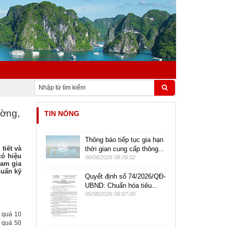
ường,
TIN NÓNG
Thông báo tiếp tục gia hạn
tiết và
thời gian cung cấp thông...
có hiệu
06/08/2026 08:09:52
ham gia
huẩn kỹ
Quyết định số 74/2026/QĐ-
UBND: Chuẩn hóa tiêu...
05/08/2026 09:07:00
g quá 10
 quá 50