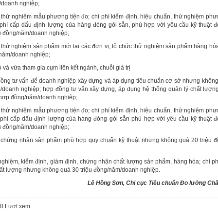
/doanh nghiệp;
í thử nghiệm mẫu phương tiện đo; chi phí kiểm định, hiệu chuẩn, thử nghiệm phư
 phí cấp dấu định lượng của hàng đóng gói sẵn, phù hợp với yêu cầu kỹ thuật 
u đồng/năm/doanh nghiệp;
hí thử nghiệm sản phẩm mới tại các đơn vị, tổ chức thử nghiệm sản phẩm hàng h
/năm/doanh nghiệp;
và vừa tham gia cụm liên kết ngành, chuỗi giá trị
 đồng tư vấn để doanh nghiệp xây dựng và áp dụng tiêu chuẩn cơ sở nhưng khôn
/doanh nghiệp; hợp đồng tư vấn xây dựng, áp dụng hệ thống quản lý chất lượ
/hợp đồng/năm/doanh nghiệp;
í thử nghiệm mẫu phương tiện đo; chi phí kiểm định, hiệu chuẩn, thử nghiệm phư
 phí cấp dấu định lượng của hàng đóng gói sẵn phù hợp với yêu cầu kỹ thuật 
u đồng/năm/doanh nghiệp;
p chứng nhận sản phẩm phù hợp quy chuẩn kỹ thuật nhưng không quá 20 triệu đ
.
nghiệm, kiểm định, giám định, chứng nhận chất lượng sản phẩm, hàng hóa; chi p
hất lượng nhưng không quá 30 triệu đồng/năm/doanh nghiệp.
Lê Hồng Sơn, Chi cục Tiêu chuẩn Đo lường Chấ
20
Lượt xem