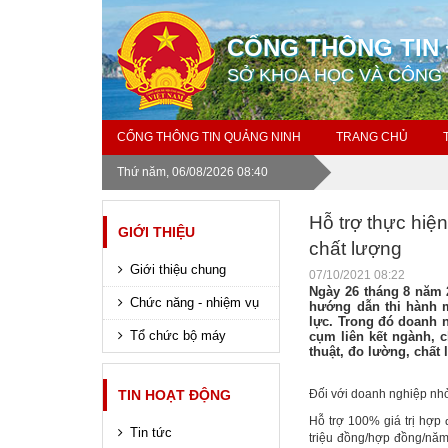
CỔNG THÔNG TIN 
SỞ KHOA HỌC VÀ CÔNG
CỔNG THÔNG TIN QUẢNG NINH
TRANG CHỦ
Thứ năm, 06/08/2026 08:40
Hỗ trợ thực hiện
GIỚI THIỆU
chất lượng
Giới thiệu chung
07/10/2021 08:22
Ngày 26 tháng 8 năm 
Chức năng - nhiệm vụ
hướng dẫn thi hành m
lực. Trong đó doanh 
Tổ chức bộ máy
cụm liên kết ngành, c
thuật, đo lường, chất
TIN HOẠT ĐỘNG
Đối với doanh nghiệp nhỏ
Hỗ trợ 100% giá trị hợp
Tin tức
triệu đồng/hợp đồng/nă