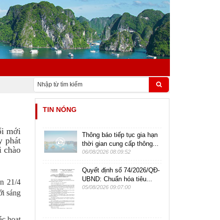
TIN NÓNG
ổi mới
Thông báo tiếp tục gia hạn
y phát
thời gian cung cấp thông...
i chào
06/08/2026 08:09:52
Quyết định số 74/2026/QĐ-
UBND: Chuẩn hóa tiêu...
n 21/4
05/08/2026 09:07:00
ới sáng
ác hoạt