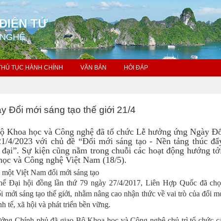
ĐIỆN TỬ
 NGHỆ
THỦ TỤC HÀNH CHÍNH
VĂN BẢN
HỎI ĐÁP
Đổi mới sáng tạo thế giới 21/4
Bộ Khoa học và Công nghệ đã tổ chức Lễ hưởng ứng Ngày Đ
 21/4/2023 với chủ đề “Đổi mới sáng tạo - Nền tảng thúc đẩ
n đại”. Sự kiện cũng nằm trong chuỗi các hoạt động hướng tớ
ọc và Công nghệ Việt Nam (18/5).
ì một Việt Nam đổi mới sáng tạo
thể Đại hội đồng lần thứ 79 ngày 27/4/2017, Liên Hợp Quốc đã chọ
 mới sáng tạo thế giới, nhằm nâng cao nhận thức về vai trò của đổi m
inh tế, xã hội và phát triển bền vững.
ớng Chính phủ đã giao Bộ Khoa học và Công nghệ chủ trì tổ chức c