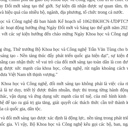
 Đổi mới sáng tạo thế giới. Sự kiện đã nhận được sự quan tâm, th
và hiệu quả của nhiều bộ, ngành, địa phương, tổ chức trong cả nước.
học và Công nghệ đã ban hành Kế hoạch số 1062/BKHCN-ƯDPTC
 các hoạt động hưởng ứng Ngày Đổi mới và Sáng tạo thế giới năm 20
nối với các sự kiện hướng đến chào mừng Ngày Khoa học và Công ng
ng ứng, Thứ trưởng Bộ Khoa học và Công nghệ Trần Văn Tùng cho bi
sáng tạo - Nền tảng thúc đẩy phát triển quốc gia hiện đại”, sự kiện 
nâng cao nhận thức về vai trò của đổi mới sáng tạo toàn dân là con đ
g được sức mạnh của khoa học, công nghệ, rút ngắn khoảng cách v
à đưa Việt Nam tới thịnh vượng."
Khoa học và Công nghệ, đổi mới sáng tạo không phải là việc của r
à là tư duy, triết lý được thấm nhuần, thực thi trong từng hành độn
thác, vận dụng và ứng dụng sức mạnh của trí tuệ, của mô hình kinh
 để tạo ra giá trị gia tăng, giải quyết các thách thức cần trở thành 
a cả quốc gia, dân tộc.
à đổi mới sáng tạo được xác định là động lực, nền tảng trong phát tri
quốc gia. Vì vậy, Bộ Khoa học và Công nghệ kêu gọi các bộ, ban, ng