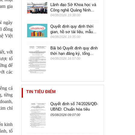
Lãnh đạo Sở Khoa học và
am gia
Công nghệ Quảng Ninh...
04/08/2026 19:38:00
N ngày
Quyết định quy định thời
23 đồng
gian, hồ sơ tài liệu, mẫu...
hệ Việt
04/08/2026 19:35:00
Bãi bỏ Quyết định quy đinh
ết, với
thời hạn đăng ký, tổng...
được tổ
04/08/2026 16:57:00
ường để
ới các
iêng cá
TIN TIÊU ĐIỂM
g, từng
 doanh,
Quyết định số 74/2026/QĐ-
kim chỉ
UBND: Chuẩn hóa tiêu
chuẩn chức danh công
05/08/2026 09:07:00
chức, viên chức lãnh đạo,
ển kinh
quản lý
ành, tổ