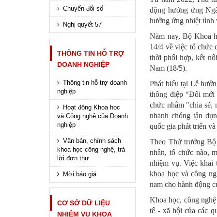
Chuyển đổi số
động hưởng ứng Ngày
hưởng ứng nhiệt tình 
Nghị quyết 57
Năm nay, Bộ Khoa 
14/4 về việc tổ chức
THÔNG TIN HỖ TRỢ
thời phối hợp, kết 
DOANH NGHIỆP
Nam (18/5).
Thông tin hỗ trợ doanh
Phát biểu tại Lễ hưở
nghiệp
thông điệp “Đổi mới 
chức nhằm "chia sẻ, 
Hoạt động Khoa học
nhanh chóng tận dụn
và Công nghệ của Doanh
nghiệp
quốc gia phát triển v
Văn bản, chính sách
Theo Thứ trưởng Bộ 
khoa học công nghệ, trả
nhân, tổ chức nào, m
lời đơn thư
nhiệm vụ. Việc khai 
khoa học và công nghệ
Mời báo giá
nam cho hành động củ
Khoa học, công nghệ v
CƠ SỞ DỮ LIỆU
tế - xã hội của các 
NHIỆM VỤ KHOA