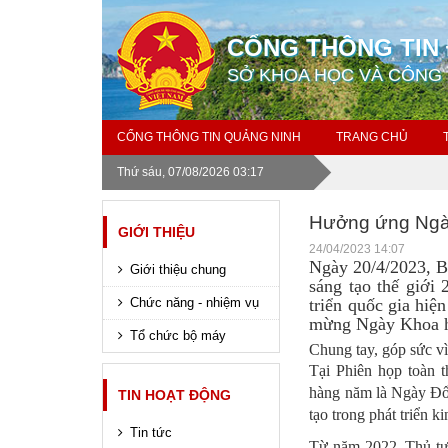
CỔNG THÔNG TIN 
SỞ KHOA HỌC VÀ CÔNG
CỔNG THÔNG TIN QUẢNG NINH
TRANG CHỦ
Thứ sáu, 07/08/2026 03:17
Hưởng ứng Ngày 
GIỚI THIỆU
24/04/2023 14:07
Ngày 20/4/2023, 
Giới thiệu chung
sáng tạo thế giới
Chức năng - nhiệm vụ
triển quốc gia hiệ
mừng Ngày Khoa h
Tổ chức bộ máy
Chung tay, góp sức v
Tại Phiên họp toàn 
hàng năm là Ngày Đổi
TIN HOẠT ĐỘNG
tạo trong phát triển k
Tin tức
Từ năm 2022, Thủ tư