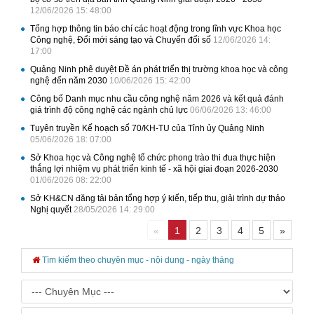
12/06/2026 15: 48:00
Tổng hợp thông tin báo chí các hoạt động trong lĩnh vực Khoa học
Công nghệ, Đổi mới sáng tạo và Chuyển đổi số
12/06/2026 14:
17:00
Quảng Ninh phê duyệt Đề án phát triển thị trường khoa học và công
nghệ đến năm 2030
10/06/2026 15: 42:00
Công bố Danh mục nhu cầu công nghệ năm 2026 và kết quả đánh
giá trình độ công nghệ các ngành chủ lực
06/06/2026 13: 46:00
Tuyên truyền Kế hoạch số 70/KH-TU của Tỉnh ủy Quảng Ninh
05/06/2026 18: 07:00
Sở Khoa học và Công nghệ tổ chức phong trào thi đua thực hiện
thắng lợi nhiệm vụ phát triển kinh tế - xã hội giai đoạn 2026-2030
01/06/2026 08: 22:00
Sở KH&CN đăng tải bản tổng hợp ý kiến, tiếp thu, giải trình dự thảo
Nghị quyết
28/05/2026 14: 29:00
«
1
2
3
4
5
»
Tìm kiếm theo chuyên mục - nội dung - ngày tháng