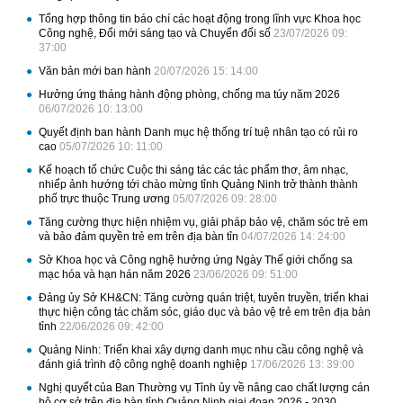
Tổng hợp thông tin báo chí các hoạt động trong lĩnh vực Khoa học
Công nghệ, Đổi mới sáng tạo và Chuyển đổi số
23/07/2026 09:
37:00
Văn bản mới ban hành
20/07/2026 15: 14:00
Hưởng ứng tháng hành động phòng, chống ma túy năm 2026
06/07/2026 10: 13:00
Quyết định ban hành Danh mục hệ thống trí tuệ nhân tạo có rủi ro
cao
05/07/2026 10: 11:00
Kế hoạch tổ chức Cuộc thi sáng tác các tác phẩm thơ, âm nhạc,
nhiếp ảnh hướng tới chào mừng tỉnh Quảng Ninh trở thành thành
phố trực thuộc Trung ương
05/07/2026 09: 28:00
Tăng cường thực hiện nhiệm vụ, giải pháp bảo vệ, chăm sóc trẻ em
và bảo đảm quyền trẻ em trên địa bàn tỉn
04/07/2026 14: 24:00
Sở Khoa học và Công nghệ hưởng ứng Ngày Thế giới chống sa
mạc hóa và hạn hán năm 2026
23/06/2026 09: 51:00
Đảng ủy Sở KH&CN: Tăng cường quán triệt, tuyên truyền, triển khai
thực hiện công tác chăm sóc, giáo dục và bảo vệ trẻ em trên địa bàn
tỉnh
22/06/2026 09: 42:00
Quảng Ninh: Triển khai xây dựng danh mục nhu cầu công nghệ và
đánh giá trình độ công nghệ doanh nghiệp
17/06/2026 13: 39:00
Nghị quyết của Ban Thường vụ Tỉnh ủy về nâng cao chất lượng cán
bộ cơ sở trên địa bàn tỉnh Quảng Ninh giai đoạn 2026 - 2030