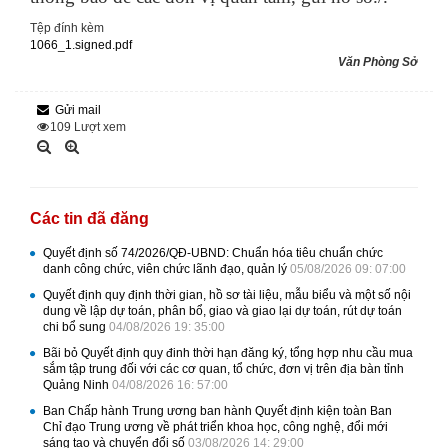
Tệp đính kèm
1066_1.signed.pdf
Văn Phòng Sở
Gửi mail
109
Lượt xem
Các tin đã đăng
Quyết định số 74/2026/QĐ-UBND: Chuẩn hóa tiêu chuẩn chức
danh công chức, viên chức lãnh đạo, quản lý
05/08/2026 09: 07:00
Quyết định quy định thời gian, hồ sơ tài liệu, mẫu biểu và một số nội
dung về lập dự toán, phân bổ, giao và giao lại dự toán, rút dự toán
chi bổ sung
04/08/2026 19: 35:00
Bãi bỏ Quyết định quy đinh thời hạn đăng ký, tổng hợp nhu cầu mua
sắm tập trung đối với các cơ quan, tổ chức, đơn vị trên địa bàn tỉnh
Quảng Ninh
04/08/2026 16: 57:00
Ban Chấp hành Trung ương ban hành Quyết định kiện toàn Ban
Chỉ đạo Trung ương về phát triển khoa học, công nghệ, đổi mới
sáng tạo và chuyển đổi số
03/08/2026 14: 29:00