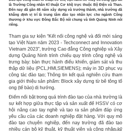
là Trường Công nhân Kĩ thuật Cơ khí) trực thuộc Bộ Điện và Than.
Đến nay đã gần 46 năm xây dựng và trưởng thành, nhà trường đã
khẳng định vị trí là trung tâm đào tạo nhân lực cho ngành Công
thương ở khu vực Đông Bắc Bộ nói chung và tỉnh Quảng Ninh nói
riêng.
Tham gia sự kiện “Kết nối công nghệ và đổi mới sáng
tạo Việt Nam năm 2023 - Techconnect and Innovation
Vietnam 2023”, trường Cao đẳng Công nghiệp và Xây
dựng Quảng Ninh trình chiếu quy trình công nghệ và
trưng bày: bàn thực hành điểu khiển, giám sát và thu
thập dữ liệu (PCL,HMI,SIEMENS); máy in 3D phục vụ
công tác đào tạo; Thông tin kết quả nghiên cứu tham
gia giới thiệu sản phẩm: Block xây dựng từ bê tông tổ
ong (tế bào) dị hướng.
Điểm nổi bật trong quá trình đào tạo của nhà trường là
sự kết hợp giữa thực tập và sản xuất để HSSV có cơ
hội nâng cao tay nghề và tạo ra sản phẩm đáp ứng
yêu cầu của các doanh nghiệp đặt hàng. Với quy mô
đào tạo chuyên nghiệp, đến nay trường đã đào tạo
nhiều cán bộ kỹ thuật, kỹ thuật viên và công nhân kỹ