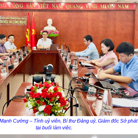
Mạnh Cường – Tỉnh uỷ viên, Bí thư Đảng uỷ, Giám đốc Sở phát
tại buổi làm việc.