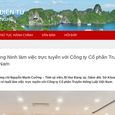
ĐIỆN TỬ
 NGHỆ
THỦ TỤC HÀNH CHÍNH
VĂN BẢN
HỎI ĐÁP
 Ninh làm việc trực tuyến với Công ty Cổ phần Tr
t Nam
ng chí Nguyễn Mạnh Cường – Tỉnh uỷ viên, Bí thư Đảng uỷ, Giám đốc Sở Khoa
rì buổi làm việc trực tuyến với Công ty Cổ phần Truyền thông Luật Việt Nam.