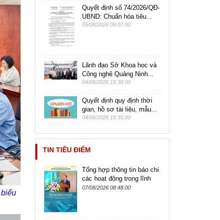
Quyết định số 74/2026/QĐ-
UBND: Chuẩn hóa tiêu...
05/08/2026 09:07:00
Lãnh đạo Sở Khoa học và
Công nghệ Quảng Ninh...
04/08/2026 19:38:00
Quyết định quy định thời
gian, hồ sơ tài liệu, mẫu...
04/08/2026 19:35:00
TIN TIÊU ĐIỂM
Tổng hợp thông tin báo chí
các hoạt động trong lĩnh
vực Khoa học Công nghệ,
07/08/2026 08:48:00
 biểu
Đổi mới sáng tạo và
Chuyển...