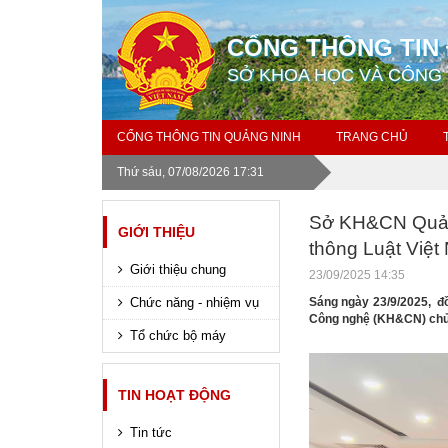
CỔNG THÔNG TIN 
SỞ KHOA HỌC VÀ CÔNG
CỔNG THÔNG TIN QUẢNG NINH
TRANG CHỦ
Thứ sáu, 07/08/2026 17:31
Sở KH&CN Quảng
GIỚI THIỆU
thông Luật Việ
Giới thiệu chung
23/09/2025 14:35
Chức năng - nhiệm vụ
Sáng ngày 23/9/2025,
đồ
Công nghệ (KH&CN) chủ t
Tổ chức bộ máy
TIN HOẠT ĐỘNG
Tin tức