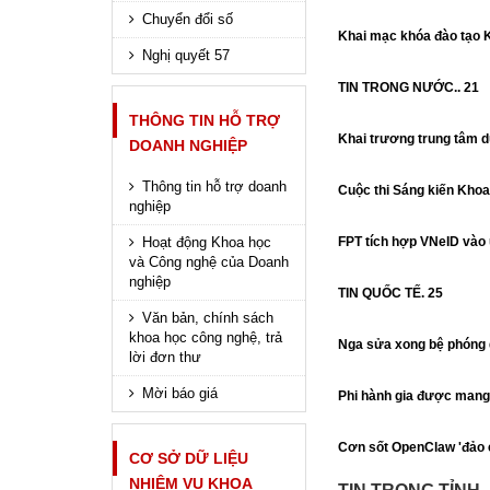
Chuyển đổi số
Khai mạc khóa đào tạo K
Nghị quyết 57
TIN TRONG NƯỚC.. 21
THÔNG TIN HỖ TRỢ
Khai trương trung tâm dữ
DOANH NGHIỆP
Thông tin hỗ trợ doanh
Cuộc thi Sáng kiến Khoa 
nghiệp
Hoạt động Khoa học
FPT tích hợp VNeID vào 
và Công nghệ của Doanh
nghiệp
TIN QUỐC TẾ. 25
Văn bản, chính sách
khoa học công nghệ, trả
Nga sửa xong bệ phóng d
lời đơn thư
Mời báo giá
Phi hành gia được mang
Cơn sốt OpenClaw 'đảo c
CƠ SỞ DỮ LIỆU
NHIỆM VỤ KHOA