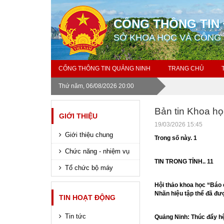
CỔNG THÔNG TIN 
SỞ KHOA HỌC VÀ CÔNG
CỔNG THÔNG TIN QUẢNG NINH
TRANG CHỦ
Thứ năm, 06/08/2026 20:00
Bản tin Khoa h
GIỚI THIỆU
19/03/2026 15:45
Giới thiệu chung
Trong số này. 1
Chức năng - nhiệm vụ
TIN TRONG TỈNH.. 11
Tổ chức bộ máy
Hội thảo khoa học “Báo 
Nhãn hiệu tập thể đã đư
TIN HOẠT ĐỘNG
Tin tức
Quảng Ninh: Thúc đẩy hệ