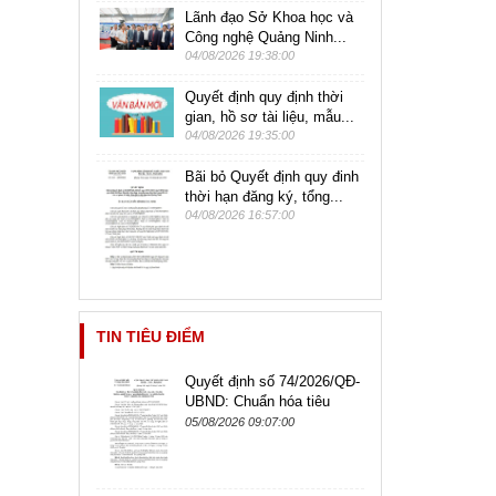
Lãnh đạo Sở Khoa học và
Công nghệ Quảng Ninh...
04/08/2026 19:38:00
Quyết định quy định thời
gian, hồ sơ tài liệu, mẫu...
04/08/2026 19:35:00
Bãi bỏ Quyết định quy đinh
thời hạn đăng ký, tổng...
04/08/2026 16:57:00
TIN TIÊU ĐIỂM
Quyết định số 74/2026/QĐ-
UBND: Chuẩn hóa tiêu
chuẩn chức danh công
05/08/2026 09:07:00
chức, viên chức lãnh đạo,
quản lý