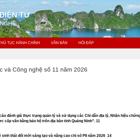
ĐIỆN TỬ
 NGHỆ
THỦ TỤC HÀNH CHÍNH
VĂN BẢN
HỎI ĐÁP
ọc và Công nghệ số 11 năm 2026
cáo đánh giá thực trạng quản lý và sử dụng các Chỉ dẫn địa lý, Nhãn hiệu chứn
ợc cấp văn bằng bảo hộ trên địa bàn tỉnh Quảng Ninh”. 11
 sinh thái đổi mới sáng tạo và nâng cao chỉ số PII năm 2026 14