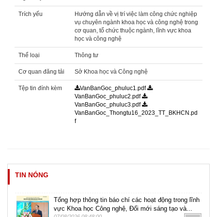
Trích yếu
Hướng dẫn về vị trí việc làm công chức nghiệp
vụ chuyên ngành khoa học và công nghệ trong
cơ quan, tổ chức thuộc ngành, lĩnh vực khoa
học và công nghệ
Thể loại
Thông tư
Cơ quan đăng tải
Sở Khoa học và Công nghệ
Tệp tin đính kèm
VanBanGoc_phuluc1.pdf
VanBanGoc_phuluc2.pdf
VanBanGoc_phuluc3.pdf
VanBanGoc_Thongtu16_2023_TT_BKHCN.pd
f
TIN NÓNG
Tổng hợp thông tin báo chí các hoạt động trong lĩnh
vực Khoa học Công nghệ, Đổi mới sáng tạo và...
07/08/2026 08:48:00