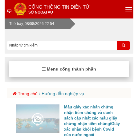
CỔNG THÔNG TIN ĐIỆN TỬ
SỞ NGOẠI VỤ
Thứ bảy, 08/08/2026 22:55
Menu cổng thành phần
Trang chủ
Hướng dẫn nghiệp vụ
Mẫu giấy xác nhận chứng
nhận tiêm chủng và danh
sách cập nhật các mẫu giấy
chứng nhận tiêm chủng/Giấy
xác nhận khỏi bệnh Covid
của nước ngoài