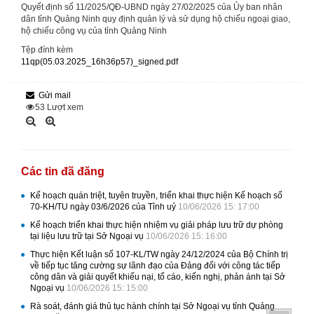
Quyết định số 11/2025/QĐ-UBND ngày 27/02/2025 của Ủy ban nhân
dân tỉnh Quảng Ninh quy định quản lý và sử dụng hộ chiếu ngoại giao,
hộ chiếu công vụ của tỉnh Quảng Ninh
Tệp đính kèm
11qp(05.03.2025_16h36p57)_signed.pdf
Gửi mail
53
Lượt xem
Các tin đã đăng
Kế hoạch quán triệt, tuyên truyền, triển khai thực hiện Kế hoạch số
70-KH/TU ngày 03/6/2026 của Tỉnh uỷ
10/06/2026 15: 17:00
Kế hoạch triển khai thực hiện nhiệm vụ giải pháp lưu trữ dự phòng
tại liệu lưu trữ tại Sở Ngoại vụ
10/06/2026 15: 16:00
Thực hiện Kết luận số 107-KL/TW ngày 24/12/2024 của Bộ Chính trị
về tiếp tục tăng cường sự lãnh đạo của Đảng đối với công tác tiếp
công dân và giải quyết khiếu nại, tố cáo, kiến nghị, phản ánh tại Sở
Ngoại vụ
10/06/2026 15: 15:00
Rà soát, đánh giá thủ tục hành chính tại Sở Ngoại vụ tỉnh Quảng