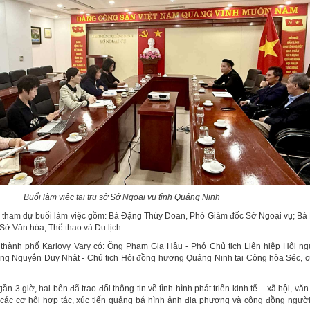
Buổi làm việc tại trụ sở Sở Ngoại vụ tỉnh Quảng Ninh
h tham dự buổi làm việc gồm: Bà Đặng Thúy Doan, Phó Giám đốc Sở Ngoại vụ; B
Sở Văn hóa, Thể thao và Du lịch.
thành phố Karlovy Vary có: Ông Phạm Gia Hậu - Phó Chủ tịch Liên hiệp Hội ng
ng Nguyễn Duy Nhật - Chủ tịch Hội đồng hương Quảng Ninh tại Cộng hòa Séc, 
ần 3 giờ, hai bên đã trao đổi thông tin về tình hình phát triển kinh tế – xã hội, vă
n các cơ hội hợp tác, xúc tiến quảng bá hình ảnh địa phương và cộng đồng người 