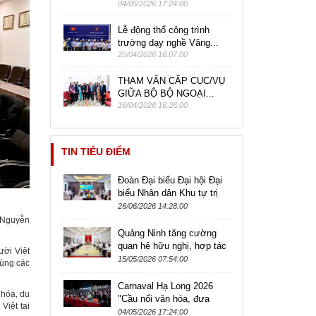
04/05/2026 17:24:00
Lễ động thổ công trình
trường dạy nghề Văng...
20/04/2026 16:07:00
THAM VẤN CẤP CỤC/VỤ
GIỮA BỘ BỘ NGOẠI...
16/04/2026 16:26:00
TIN TIÊU ĐIỂM
Đoàn Đại biểu Đại hội Đại
biểu Nhân dân Khu tự trị
Tây Tạng (Trung Quốc)
26/06/2026 14:28:00
thăm và làm việc tại tỉnh
à Nguyễn
Quảng...
Quảng Ninh tăng cường
quan hệ hữu nghị, hợp tác
ười Việt
với tỉnh Luông Pha Băng
15/05/2026 07:54:00
cùng các
(Lào)
Carnaval Hạ Long 2026
n hóa, du
"Cầu nối văn hóa, đưa
Việt tại
Quảng Ninh vươn tầm quốc
04/05/2026 17:24:00