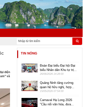
éc
TIN NÓNG
Đoàn Đại biểu Đại hội Đại
biểu Nhân dân Khu tự trị...
đại diện
26/06/2026 14:28:00
Nam” và
Quảng Ninh tăng cường
quan hệ hữu nghị, hợp...
15/05/2026 07:54:00
Carnaval Hạ Long 2026
"Cầu nối văn hóa, đưa...