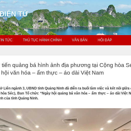
ĐIỆN TỬ
TIN TỨC
THỦ TỤC HÀNH CHÍNH
VĂN BẢN
HỎI ĐÁP
 tiến quảng bá hình ảnh địa phương tại Cộng hòa S
hội văn hóa – ẩm thực – áo dài Việt Nam
sở Liên ngành 3, UBND tỉnh Quảng Ninh đã diễn ra buổi làm việc và kết nối giữa 
g hòa Séc), Ban Tổ chức “Ngày hội quảng bá văn hóa – ẩm thực – áo dài Việt 
nh của tỉnh Quảng Ninh.