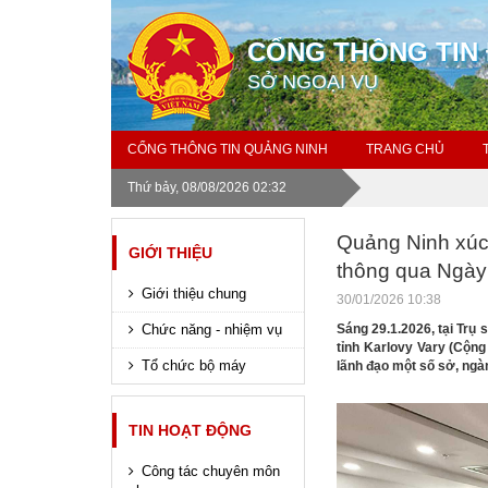
CỔNG THÔNG TIN 
SỞ NGOẠI VỤ
CỔNG THÔNG TIN QUẢNG NINH
TRANG CHỦ
Thứ bảy, 08/08/2026 02:32
Quảng Ninh xúc
GIỚI THIỆU
thông qua Ngày 
Giới thiệu chung
30/01/2026 10:38
Chức năng - nhiệm vụ
Sáng 29.1.2026, tại Trụ 
tỉnh Karlovy Vary (Cộn
Tổ chức bộ máy
lãnh đạo một số sở, ngà
TIN HOẠT ĐỘNG
Công tác chuyên môn