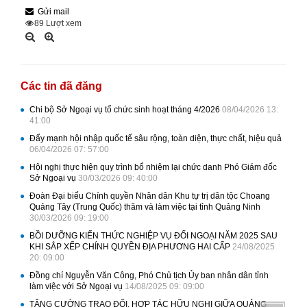
Gửi mail
89
Lượt xem
Các tin đã đăng
Chi bộ Sở Ngoại vụ tổ chức sinh hoạt tháng 4/2026
08/04/2026 13:
41:00
Đẩy mạnh hội nhập quốc tế sâu rộng, toàn diện, thực chất, hiệu quả
06/04/2026 07: 57:00
Hội nghị thực hiện quy trình bổ nhiệm lại chức danh Phó Giám đốc
Sở Ngoại vụ
30/03/2026 09: 40:00
Đoàn Đại biểu Chính quyền Nhân dân Khu tự trị dân tộc Choang
Quảng Tây (Trung Quốc) thăm và làm việc tại tỉnh Quảng Ninh
30/03/2026 09: 19:00
BỒI DƯỠNG KIẾN THỨC NGHIỆP VỤ ĐỐI NGOẠI NĂM 2025 SAU
KHI SẮP XẾP CHÍNH QUYỀN ĐỊA PHƯƠNG HAI CẤP
24/08/2025
20: 09:00
Đồng chí Nguyễn Văn Công, Phó Chủ tịch Ủy ban nhân dân tỉnh
làm việc với Sở Ngoại vụ
14/08/2025 09: 09:00
TĂNG CƯỜNG TRAO ĐỔI, HỢP TÁC HỮU NGHỊ GIỮA QUẢNG