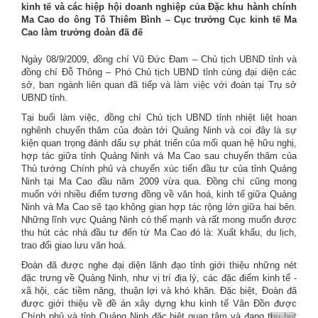
kinh tế và các hiệp hội doanh nghiệp của Đặc khu hành chính
Ma Cao do ông Tô Thiêm Bình – Cục trưởng Cục kinh tế Ma
Cao làm trưởng đoàn đã đế
Ngày 08/9/2009, đồng chí Vũ Đức Đam – Chủ tịch UBND tỉnh và
đồng chí Đỗ Thông – Phó Chủ tịch UBND tỉnh cùng đại diện các
sở, ban ngành liên quan đã tiếp và làm việc với đoàn tại Trụ sở
UBND tỉnh.
Tại buổi làm việc, đồng chí Chủ tịch UBND tỉnh nhiệt liệt hoan
nghênh chuyến thăm của đoàn tới Quảng Ninh và coi đây là sự
kiện quan trọng đánh dấu sự phát triển của mối quan hệ hữu nghị,
hợp tác giữa tỉnh Quảng Ninh và Ma Cao sau chuyến thăm của
Thủ tướng Chính phủ và chuyến xúc tiến đầu tư của tỉnh Quảng
Ninh tại Ma Cao đầu năm 2009 vừa qua. Đồng chí cũng mong
muốn với nhiều điểm tương đồng về văn hoá, kinh tế giữa Quảng
Ninh và Ma Cao sẽ tạo không gian hợp tác rộng lớn giữa hai bên.
Những lĩnh vực Quảng Ninh có thế mạnh và rất mong muốn được
thu hút các nhà đầu tư đến từ Ma Cao đó là: Xuất khẩu, du lịch,
trao đổi giao lưu văn hoá.
Đoàn đã được nghe đại diện lãnh đạo tỉnh giới thiệu những nét
đặc trưng về Quảng Ninh, như vị trí địa lý, các đặc điểm kinh tế -
xã hội, các tiềm năng, thuận lợi và khó khăn. Đặc biệt, Đoàn đã
được giới thiệu về đề án xây dựng khu kinh tế Vân Đồn được
Chính phủ và tỉnh Quảng Ninh đặc biệt quan tâm và đang thu hút