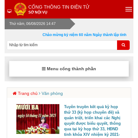
CỔNG THÔNG TIN ĐIỆN TỬ
SỞ NỘI VỤ
Thứ năm, 06/08/2026 14:47
Chào mừng kỷ niệm 60 năm Ngày thành lập tỉnh Quảng N
Menu cổng thành phần
Trang chủ
Văn phòng
Tuyên truyền kết quả kỳ họp
thứ 33 (kỳ họp chuyên đề) và
quán triệt, triển khai các Nghị
quyết được biểu quyết, thông
qua tại kỳ họp thứ 33, HĐND
tỉnh khóa XIV nhiệm kỳ 2021-