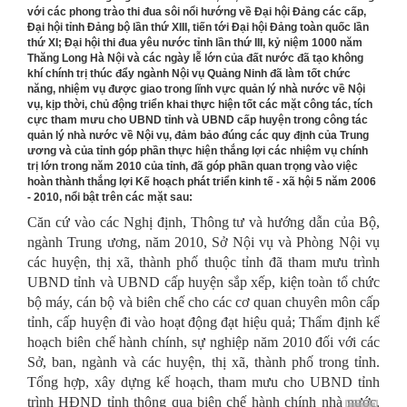
với các phong trào thi đua sôi nổi hướng về Đại hội Đảng các cấp,
Đại hội tỉnh Đảng bộ lần thứ XIII, tiến tới Đại hội Đảng toàn quốc lần
thứ XI; Đại hội thi đua yêu nước tỉnh lần thứ III, kỷ niệm 1000 năm
Thăng Long Hà Nội và các ngày lễ lớn của đất nước đã tạo không
khí chính trị thúc đẩy ngành Nội vụ Quảng Ninh đã làm tốt chức
năng, nhiệm vụ được giao trong lĩnh vực quản lý nhà nước về Nội
vụ, kịp thời, chủ động triển khai thực hiện tốt các mặt công tác, tích
cực tham mưu cho UBND tỉnh và UBND cấp huyện trong công tác
quản lý nhà nước về Nội vụ, đảm bảo đúng các quy định của Trung
ương và của tỉnh góp phần thực hiện thắng lợi các nhiệm vụ chính
trị lớn trong năm 2010 của tỉnh, đã góp phần quan trọng vào việc
hoàn thành thắng lợi Kế hoạch phát triển kinh tế - xã hội 5 năm 2006
- 2010, nổi bật trên các mặt sau:
Căn cứ vào các Nghị định, Thông tư và hướng dẫn của Bộ,
ngành Trung ương, năm 2010, Sở Nội vụ và Phòng Nội vụ
các huyện, thị xã, thành phố thuộc tỉnh đã tham mưu trình
UBND tỉnh và UBND cấp huyện sắp xếp, kiện toàn tổ chức
bộ máy, cán bộ và biên chế cho các cơ quan chuyên môn cấp
tỉnh, cấp huyện đi vào hoạt động đạt hiệu quả; Thẩm định kế
hoạch biên chế hành chính, sự nghiệp năm 2010 đối với các
Sở, ban, ngành và các huyện, thị xã, thành phố trong tỉnh.
Tổng hợp, xây dựng kế hoạch, tham mưu cho UBND tỉnh
trình HĐND tỉnh thông qua biên chế hành chính nhà nước,