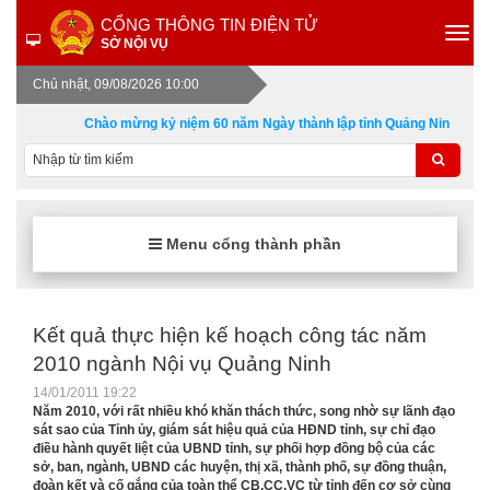
CỔNG THÔNG TIN ĐIỆN TỬ
SỞ NỘI VỤ
Chủ nhật, 09/08/2026 10:00
Chào mừng kỷ niệm 60 năm Ngày thành lập tỉnh Quảng Ninh 30/10 
Menu cổng thành phần
Kết quả thực hiện kế hoạch công tác năm
2010 ngành Nội vụ Quảng Ninh
14/01/2011 19:22
Năm 2010, với rất nhiều khó khăn thách thức, song nhờ sự lãnh đạo
sát sao của Tỉnh ủy, giám sát hiệu quả của HĐND tỉnh, sự chỉ đạo
điều hành quyết liệt của UBND tỉnh, sự phối hợp đồng bộ của các
sở, ban, ngành, UBND các huyện, thị xã, thành phố, sự đồng thuận,
đoàn kết và cố gắng của toàn thể CB,CC,VC từ tỉnh đến cơ sở cùng