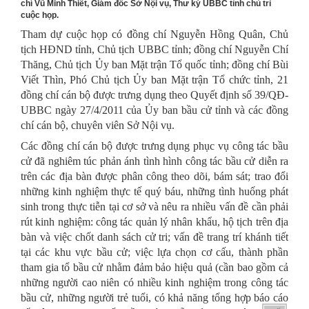
chí Vũ Minh Thiết, Giám đốc Sở Nội vụ, Thư ký UBBC tỉnh chủ trì
cuộc họp.
Tham dự cuộc họp có đồng chí Nguyễn Hồng Quân, Chủ
tịch HĐND tỉnh, Chủ tịch UBBC tỉnh; đồng chí Nguyễn Chí
Thăng, Chủ tịch Ủy ban Mặt trận Tổ quốc tỉnh; đồng chí Bùi
Viết Thìn, Phó Chủ tịch Ủy ban Mặt trận Tổ chức tỉnh, 21
đồng chí cán bộ được trưng dụng theo Quyết định số 39/QĐ-
UBBC ngày 27/4/2011 của Ủy ban bầu cử tỉnh và các đồng
chí cán bộ, chuyên viên Sở Nội vụ.
Các đồng chí cán bộ được trưng dụng phục vụ công tác bầu
cử đã nghiêm túc phản ánh tình hình công tác bầu cử diễn ra
trên các địa bàn được phân công theo dõi, bám sát; trao đổi
những kinh nghiệm thực tế quý báu, những tình huống phát
sinh trong thực tiễn tại cơ sở và nêu ra nhiều vấn đề cần phải
rút kinh nghiệm: công tác quản lý nhân khẩu, hộ tịch trên địa
bàn và việc chốt danh sách cử tri; vấn đề trang trí khánh tiết
tại các khu vực bầu cử; việc lựa chọn cơ cấu, thành phần
tham gia tổ bầu cử nhằm đảm bảo hiệu quả (cần bao gồm cả
những người cao niên có nhiều kinh nghiệm trong công tác
bầu cử, những người trẻ tuổi, có khả năng tổng hợp báo cáo