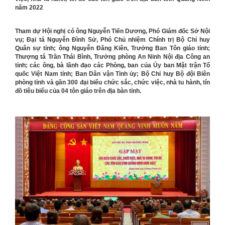
năm 2022
Tham dự Hội nghị có ông Nguyễn Tiến Dương, Phó Giám đốc Sở Nội
vụ; Đại tá Nguyễn Đình Sử, Phó Chủ nhiệm Chính trị Bộ Chỉ huy
Quân sự tỉnh; ông Nguyễn Đăng Kiên, Trưởng Ban Tôn giáo tỉnh;
Thượng tá Trần Thái Bình, Trưởng phòng An Ninh Nội địa Công an
tỉnh; các ông, bà lãnh đạo các Phòng, ban của Ủy ban Mặt trận Tổ
quốc Việt Nam tỉnh; Ban Dân vận Tỉnh ủy; Bộ Chỉ huy Bộ đội Biên
phòng tỉnh và gần 300 đại biểu chức sắc, chức việc, nhà tu hành, tín
đồ tiêu biểu của 04 tôn giáo trên địa bàn tỉnh.