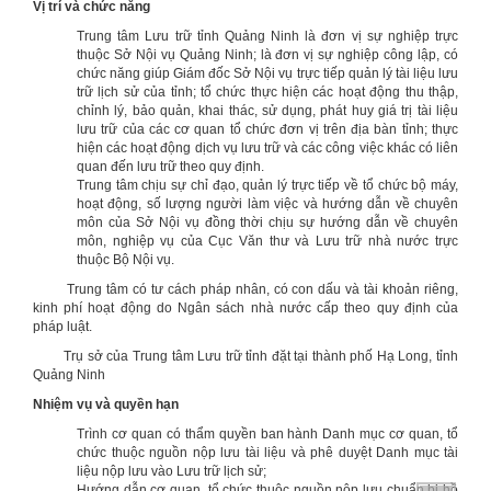
Vị trí và chức năng
Trung tâm Lưu trữ tỉnh Quảng Ninh là đơn vị sự nghiệp trực
thuộc Sở Nội vụ Quảng Ninh; là đơn vị sự nghiệp công lập, có
chức năng giúp Giám đốc Sở Nội vụ trực tiếp quản lý tài liệu lưu
trữ lịch sử của tỉnh; tổ chức thực hiện các hoạt động thu thập,
chỉnh lý, bảo quản, khai thác, sử dụng, phát huy giá trị tài liệu
lưu trữ của các cơ quan tổ chức đơn vị trên địa bàn tỉnh; thực
hiện các hoạt động dịch vụ lưu trữ và các công việc khác có liên
quan đến lưu trữ theo quy định.
Trung tâm chịu sự chỉ đạo, quản lý trực tiếp về tổ chức bộ máy,
hoạt động, số lượng người làm việc và hướng dẫn về chuyên
môn của Sở Nội vụ đồng thời chịu sự hướng dẫn về chuyên
môn, nghiệp vụ của Cục Văn thư và Lưu trữ nhà nước trực
thuộc Bộ Nội vụ.
Trung tâm có tư cách pháp nhân, có con dấu và tài khoản riêng,
kinh phí hoạt động do Ngân sách nhà nước cấp theo quy định của
pháp luật.
Trụ sở của Trung tâm Lưu trữ tỉnh đặt tại thành phố Hạ Long, tỉnh
Quảng Ninh
Nhiệm vụ và quyền hạn
Trình cơ quan có thẩm quyền ban hành Danh mục cơ quan, tổ
chức thuộc nguồn nộp lưu tài liệu và phê duyệt Danh mục tài
liệu nộp lưu vào Lưu trữ lịch sử;
Hướng dẫn cơ quan, tổ chức thuộc nguồn nộp lưu chuẩn bị hồ