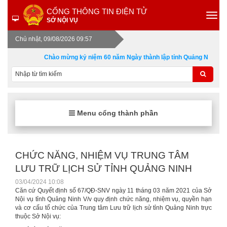
CỔNG THÔNG TIN ĐIỆN TỬ
SỞ NỘI VỤ
Chủ nhật, 09/08/2026 09:57
Chào mừng kỷ niệm 60 năm Ngày thành lập tỉnh Quảng Ninh 30/1
Menu cổng thành phần
CHỨC NĂNG, NHIỆM VỤ TRUNG TÂM
LƯU TRỮ LỊCH SỬ TỈNH QUẢNG NINH
03/04/2024 10:08
Căn cứ Quyết định số 67/QĐ-SNV ngày 11 tháng 03 năm 2021 của Sở
Nội vụ tỉnh Quảng Ninh V/v quy định chức năng, nhiệm vụ, quyền hạn
và cơ cấu tổ chức của Trung tâm Lưu trữ lịch sử tỉnh Quảng Ninh trực
thuộc Sở Nội vụ: