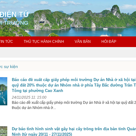
ĐIỆN TỬ
ÔI TRƯỜNG
TIN TỨC
THỦ TỤC HÀNH CHÍNH
VĂN BẢN
HỎI ĐÁP
ức sự kiện
Báo cáo đề xuất cấp giấy phép môi trường Dự án Nhà ở xã hội tại
quỹ đất 20% thuộc dự án Nhóm nhà ở phía Tây Bắc đường Trần T
Tông tại phường Cao Xanh
24/11/2025 11: 15:00
Báo cáo đề xuất cấp giấy phép môi trường Dự án Nhà ở xã hội tại quỹ đất
thuộc dự án Nhóm nhà ở...
Dự báo tình hình sinh vật gây hại cây trồng trên địa bàn tỉnh Quả
Ninh (từ ngày 20/11 - 27/11/2025)