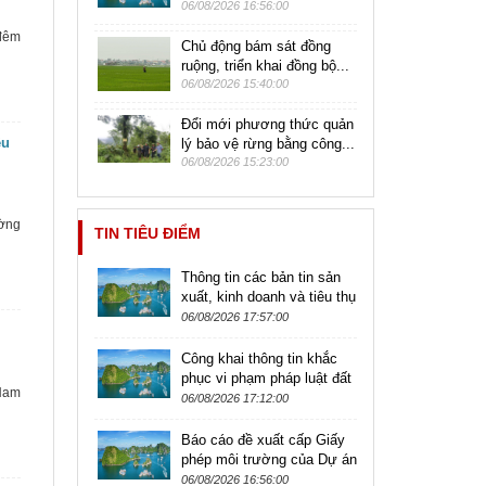
06/08/2026 16:56:00
 đêm
Chủ động bám sát đồng
ruộng, triển khai đồng bộ...
06/08/2026 15:40:00
Đổi mới phương thức quản
ệu
lý bảo vệ rừng bằng công...
06/08/2026 15:23:00
ường
TIN TIÊU ĐIỂM
Thông tin các bản tin sản
xuất, kinh doanh và tiêu thụ
sản phẩm nông lâm thủy
06/08/2026 17:57:00
sản
Công khai thông tin khắc
phục vi phạm pháp luật đất
Nam
đai
06/08/2026 17:12:00
Báo cáo đề xuất cấp Giấy
phép môi trường của Dự án
Nhà máy chế biến thực
06/08/2026 16:56:00