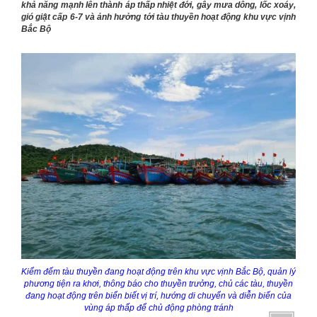
khả năng mạnh lên thành áp thấp nhiệt đới, gây mưa dông, lốc xoáy,
gió giật cấp 6-7 và ảnh hưởng tới tàu thuyền hoạt động khu vực vịnh
Bắc Bộ
K
iểm đếm tàu thuyền đang hoạt động trên khu vực vịnh Bắc Bộ, quản lý
phương tiện ra khơi, thông báo cho thuyền trưởng
, chủ
các tàu, thuyền
đang hoạt động trên biển biết vị trí, hướng di chuyển và diễn biến của
vùng áp thấp để chủ động phòng tránh