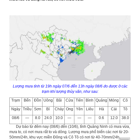
Lượng mưa tính từ 19h ngày 07/6 đến 13h ngày 08/6 đo được ở các
trạm khí tượng thủy văn, như sau:
Trạm
Bến
Đồn
Uông
Bãi
Cửa
Tiên
Bình
Quảng
Móng
Cô
Ngày
Triều
Sơn
Bí
Cháy
Ong
Yên
Liêu
Hà
Cái
Tô
08/6
—
8.0
24.0
10.0
—
—
—
0.6
12.0
38.0
Dự báo từ đêm nay (08/6) đến (10/6), tỉnh Quảng Ninh có mưa vừa,
mưa to, có nơi mưa rất to và dông. Lượng mưa phổ biến các nơi từ 20-
50mm/24h, khu vực miền Đông và Cô Tô có nơi từ 40-70mm/24h.