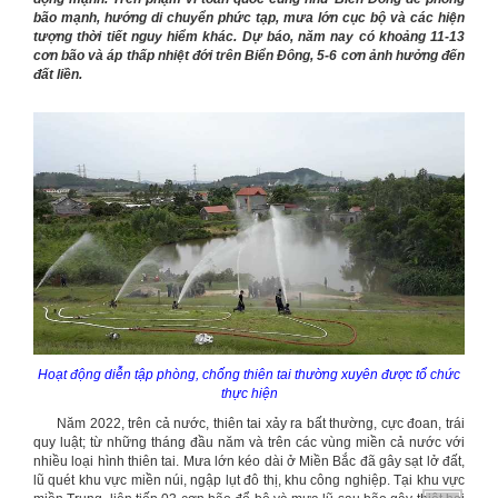
bão mạnh, hướng di chuyển phức tạp, mưa lớn cục bộ và các hiện
tượng thời tiết nguy hiểm khác. Dự báo, năm nay có khoảng 11-13
cơn bão và áp thấp nhiệt đới trên Biển Đông, 5-6 cơn ảnh hưởng đến
đất liền.
Hoạt động diễn tập phòng, chống thiên tai thường xuyên được tổ chức
thực hiện
Năm 2022, trên cả nước, thiên tai xảy ra bất thường, cực đoan, trái
quy luật; từ những tháng đầu năm và trên các vùng miền cả nước với
nhiều loại hình thiên tai. Mưa lớn kéo dài ở Miền Bắc đã gây sạt lở đất,
lũ quét khu vực miền núi, ngập lụt đô thị, khu công nghiệp. Tại khu vực