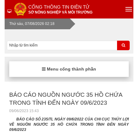
CỔNG THÔNG TIN ĐIỆN TỬ
SỞ NÔNG NGHIỆP VÀ MÔI TRƯỜNG
Thứ sáu, 07/08/2026 02:18
Menu cổng thành phần
BÁO CÁO NGUỒN NGƯỚC 35 HỒ CHỨA
TRONG TỈNH ĐẾN NGÀY 09/6/2023
09/06/2023 15:43
BÁO CÁO SỐ 235/TL NGÀY 09/6/2022 CỦA CHI CỤC THỦY LỢI
VỀ NGUỒN NGƯỚC 35 HỒ CHỨA TRONG TỈNH ĐẾN NGÀY
09/6/2023