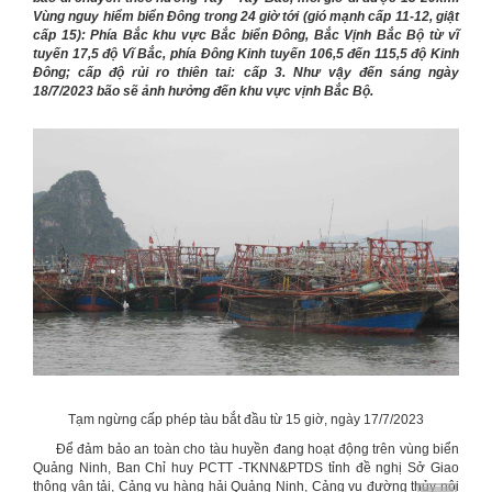
Vùng nguy hiểm biển Đông trong 24 giờ tới (gió mạnh cấp 11-12, giật
cấp 15): Phía Bắc khu vực Bắc biển Đông, Bắc Vịnh Bắc Bộ từ vĩ
tuyến 17,5 độ Vĩ Bắc, phía Đông Kinh tuyến 106,5 đến 115,5 độ Kinh
Đông; cấp độ rủi ro thiên tai: cấp 3. Như vậy đến sáng ngày
18/7/2023 bão sẽ ảnh hưởng đến khu vực vịnh Bắc Bộ.
Tạm ngừng cấp phép tàu bắt đầu từ 15 giờ, ngày 17/7/2023
Để đảm bảo an toàn cho tàu huyền đang hoạt động trên vùng biển
Quảng Ninh, Ban Chỉ huy PCTT -TKNN&PTDS tỉnh đề nghị Sở Giao
thông vận tải, Cảng vụ hàng hải Quảng Ninh, Cảng vụ đường thủy nội