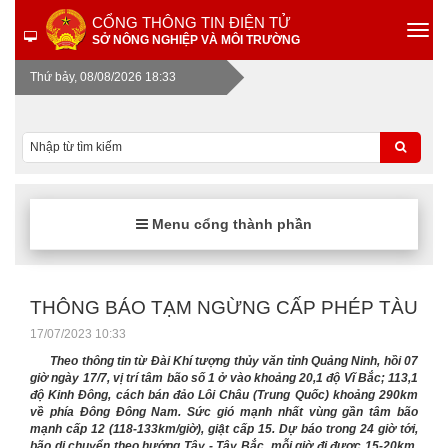
CỔNG THÔNG TIN ĐIỆN TỬ
SỞ NÔNG NGHIỆP VÀ MÔI TRƯỜNG
Thứ bảy, 08/08/2026 18:33
Menu cổng thành phần
THÔNG BÁO TẠM NGỪNG CẤP PHÉP TÀU
17/07/2023 10:33
Theo thông tin từ Đài Khí tượng thủy văn tỉnh Quảng Ninh, hồi 07
giờ ngày 17/7, vị trí tâm bão số 1 ở vào khoảng 20,1 độ Vĩ Bắc; 113,1
độ Kinh Đông, cách bán đảo Lôi Châu (Trung Quốc) khoảng 290km
về phía Đông Đông Nam. Sức gió mạnh nhất vùng gần tâm bão
mạnh cấp 12 (118-133km/giờ), giật cấp 15. Dự báo trong 24 giờ tới,
bão di chuyển theo hướng Tây - Tây Bắc, mỗi giờ đi được 15-20km.