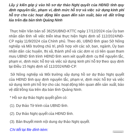
Lấy ý kiến góp ý vào hồ sơ dự thảo Nghị quyết của HĐND tỉnh quy
định nguyên tắc, phạm vi, định mức hỗ trợ và việc sử dụng kinh phí
hỗ trợ cho các hoạt động liên quan đến sản xuất, bảo vệ đất trồng
lúa trên địa bàn tỉnh Quảng Ninh
Thực hiện Văn bản số 3625/UBND-KTTC ngày 17/12/2024 của Ủy ban
nhân dân tỉnh về việc triển khai thực hiện Nghị định số 112/2024/NĐ-
CP ngày 11/9/2024 của Chính phủ. Theo đó, UBND tỉnh giao Sở Nông
nghiệp và Môi trường chủ trì, phối hợp với các sở, ban, ngành, Ủy ban
nhân dân các huyện, thị xã, thành phố và các đơn vị có liên quan tham
mưu UBND tỉnh trình HĐND tỉnh xem xét quyết định cụ thể nguyên tắc,
phạm vi, định mức hỗ trợ và việc sử dụng kinh phí hỗ trợ theo quy định
tại Điều 15 Nghị định số 112/2024/NĐ-CP.
Sở Nông nghiệp và Môi trường xây dựng hồ sơ dự thảo Nghị quyết
của HĐND tỉnh quy định nguyên tắc, phạm vi, định mức hỗ trợ và việc
sử dụng kinh phí hỗ trợ cho các hoạt động liên quan đến sản xuất, bảo
vệ đất trồng lúa trên địa bàn tỉnh Quảng Ninh.
* Hồ sơ dự thảo Nghị quyết gồm có:
(1). Dự thảo Tờ trình của UBND tỉnh.
(2). Dự thảo Nghị quyết của HĐND tỉnh.
(3). Bản thuyết minh nội dung dự thảo Nghị quyết.
Chi tiết tại file đính kèm: