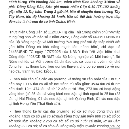
cách Hưng Yên khoảng 280 km, cách Ninh Bình khoảng 310km về
phía Đông Đông Bắc, Sức gió mạnh nhất: Cấp 9-10 (75-102 km/h),
giật cấp 12. Dự báo: Trong 3 giờ tới, bão di chuyển theo hướng Tây
Tây Nam, tốc độ khoảng 15 km/h, bão có thể ảnh hưởng trực tiếp
đến các tỉnh trong đó có tỉnh Quảng Ninh.
Thực hiện Công điện số 112/CĐ-TTg của Thủ tướng chính phủ “V/v tập
trung ứng phó với bão số 3 năm 2025”, Công điện số 4498/CĐ-BNNMT
của Bộ Nông nghiệp và Môi trường “V/v ứng phó với áp thấp nhiệt đới
gần biển Đông có khả năng mạnh lên thành bão”, chỉ đạo số
2448/UBND-TC ngày 17/7/2025 của UBND tỉnh “Về việc triển khai
Công điện 4498/CĐ-BNNMT của Bộ Nông nghiệp và Môi trường”, Sở
Nông nghiệp và Môi trường đã chỉ đạo các cơ quan chuyên môn chủ
động liên lạc thông báo, kêu gọi tàu thuyền, chủ cơ sở nuôi trở về nơi
neo đậu tránh trú bão, kết quả:
- Theo báo cáo của các địa phương và thông tin cập nhật của Chi cục
đến nay 100% tàu cá đã về nơi tránh trú bão gồm: 3534 tàu cá từ 6m
đến dưới 12m, 474 tàu cá từ 12 đến dưới 15m, 273 tàu cá hoạt động
vùng khơi (có 25 tàu cá vùng khơi neo đậu tại tỉnh ngoài là 25 tàu (23
tàu tại Hải Phòng, 01 tàu neo đậu tại tỉnh Quảng Bình, 01 tàu neo đậu
tại tỉnh Hưng Yên (Thái Bình cũ)).
- Theo thống kê từ các địa phương, số cơ sở nuôi trồng thủy sản
khoảng 7.929 cơ sở
(số cơ sở nuôi trồng thủy
sản biển
800
cơ sở
;
số cơ
sở nuôi tôm
khoảng
2.250 cơ sở
;
số cơ sở nuôi cá mặn, lợ ao đầm
khoảng
293 cơ sở
;
số cơ sở nuôi
trồng thủy
mặn lợ khác khoảng 681
cơ