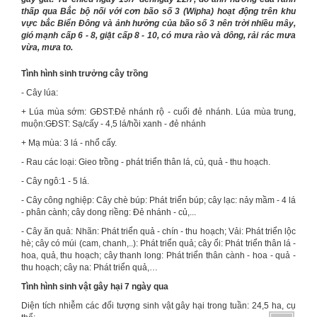
thấp qua Bắc bộ nối với cơn bão số 3 (Wipha) hoạt động trên khu
vực bắc Biển Đông và ảnh hưởng của bão số 3 nên trời nhiều mây,
gió mạnh cấp 6 - 8, giật cấp 8 - 10, có mưa rào và dông, rải rác mưa
vừa, mưa to.
Tình hình sinh trưởng cây trồng
- Cây lúa:
+ Lúa mùa sớm: GĐST:Đẻ nhánh rộ - cuối đẻ nhánh. Lúa mùa trung,
muộn:GĐST: Sạ/cấy - 4,5 lá/hồi xanh - đẻ nhánh
+ Mạ mùa: 3 lá - nhổ cấy.
- Rau các loại: Gieo trồng - phát triển thân lá, củ, quả - thu hoạch.
- Cây ngô:1 - 5 lá.
- Cây công nghiệp: Cây chè búp: Phát triển búp; cây lạc: nảy mầm - 4 lá
- phân cành; cây dong riềng: Đẻ nhánh - củ,...
- Cây ăn quả: Nhãn: Phát triển quả - chín - thu hoạch; Vải: Phát triển lộc
hè; cây có múi (cam, chanh,..): Phát triển quả; cây ổi: Phát triển thân lá -
hoa, quả, thu hoạch; cây thanh long: Phát triển thân cành - hoa - quả -
thu hoạch; cây na: Phát triển quả,…
Tình hình sinh vật gây hại 7 ngày qua
Diện tích nhiễm các đối tượng sinh vật gây hại trong tuần: 24,5 ha, cụ