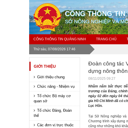
CỔNG THÔNG TIN 
SỞ NÔNG NGHIỆP VÀ M
CỔNG THÔNG TIN QUẢNG NINH
TRANG CHỦ
Thứ sáu, 07/08/2026 17:46
Đoàn công tác V
GIỚI THIỆU
dựng nông thôn
Giới thiệu chung
08/11/2025 09:27
Chức năng - Nhiệm vụ
Nhằm nắm bắt thực tiễn
trương của Đảng, chính
Tổ chức Bộ máy cơ
ngày 02 đến ngày 04 thá
quan sở
gia Hồ Chí Minh đã có ch
Lục Hồn.
Tổ chức Đảng, Đoàn
thể
Tại Sở Nông nghiệp và 
Chương trình xây dựng nô
Các đơn vị trực thuộc
cũng như những khó khăn,