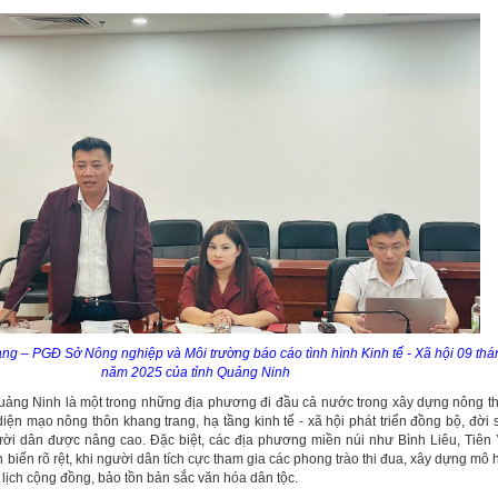
ng – PGĐ Sở Nông nghiệp và Môi trường báo cáo tình hình Kinh tế - Xã hội 09 th
năm 2025 của tỉnh Quảng Ninh
Quảng Ninh là một trong những địa phương đi đầu cả nước trong xây dựng nông t
diện mạo nông thôn khang trang, hạ tầng kinh tế - xã hội phát triển đồng bộ, đời 
gười dân được nâng cao. Đặc biệt, các địa phương miền núi như Bình Liêu, Tiên
 biến rõ rệt, khi người dân tích cực tham gia các phong trào thi đua, xây dựng mô 
u lịch cộng đồng, bảo tồn bản sắc văn hóa dân tộc.