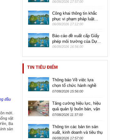
06/08/2026 17:57:00
Công khai thông tin khắc
phục vi phạm pháp luật...
06/08/2026 17:12:00
Báo cáo đề xuất cấp Giấy
phép môi trường của Dự...
06/08/2026 16:56:00
TIN TIÊU ĐIỂM
Thông báo Về việc lựa
chọn tổ chức hành nghề
đấu giá tài sản để thực hiện
07/08/2026 15:56:00
đấu giá quyền khai thác
áng đầu
khoáng...
Tăng cường hiệu lực, hiệu
quả quản lý buôn bán, vận
hôn mới.
chuyển và sử dụng thuốc
07/08/2026 11:37:00
sống vật
thú y, thuốc thú y thủy
 Yên, Ba
sản...
Thông tin các bản tin sản
hình sản
xuất, kinh doanh và tiêu thụ
sản phẩm nông lâm thủy
06/08/2026 17:57:00