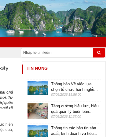
 xây
TIN NÓNG
Thông báo Về việc lựa
chọn tổ chức hành nghề...
hai chủ
07/08/2026 15:56:00
mới. Từ
trị quốc
Tăng cường hiệu lực, hiệu
n núi xã
quả quản lý buôn bán...
07/08/2026 11:37:00
ực hiện
Thông tin các bản tin sản
iệu quả,
xuất, kinh doanh và tiêu...