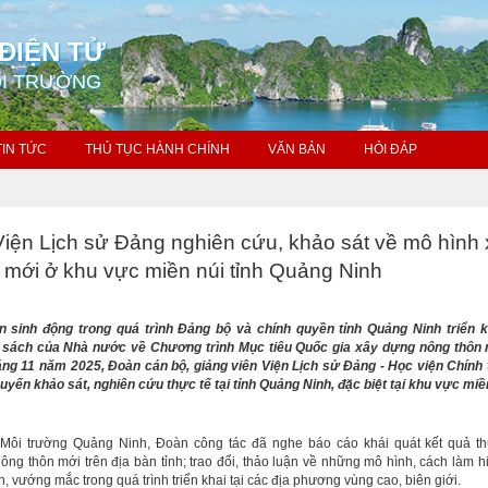
ĐIỆN TỬ
ÔI TRƯỜNG
TIN TỨC
THỦ TỤC HÀNH CHÍNH
VĂN BẢN
HỎI ĐÁP
iện Lịch sử Đảng nghiên cứu, khảo sát về mô hình
 mới ở khu vực miền núi tỉnh Quảng Ninh
 sinh động trong quá trình Đảng bộ và chính quyền tỉnh Quảng Ninh triển k
 sách của Nhà nước về Chương trình Mục tiêu Quốc gia xây dựng nông thôn 
ng 11 năm 2025, Đoàn cán bộ, giảng viên Viện Lịch sử Đảng - Học viện Chính 
uyến khảo sát, nghiên cứu thực tế tại tỉnh Quảng Ninh, đặc biệt tại khu vực miề
Môi trường Quảng Ninh, Đoàn công tác đã nghe báo cáo khái quát kết quả th
ng thôn mới trên địa bàn tỉnh; trao đổi, thảo luận về những mô hình, cách làm h
 vướng mắc trong quá trình triển khai tại các địa phương vùng cao, biên giới.