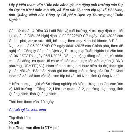
Lấy ý kiến tham vấn “Báo cáo đánh giá tác động môi trường của Dự
án Dự án Khai thác mỏ đất, đá làm vật liệu san lấp tại xã Hải Ninh,
tỉnh Quảng Ninh của Công ty Cổ phần Dịch vụ Thương mại Tuấn
Nghĩa”.
Căn cứ khoản 4 Điều 33 Luật Bảo vệ môi trường, được quy định chi tiết
tại khoản 3 Điều 26 Nghị định số 08/2022/NĐ-CP ngày 10/01/2022 của
Chính phủ, được sửa đổi, bổ sung theo quy đinh tại khoản 8 Điều 1
Nghị định số 05/2025/NĐ-CP ngày 06/01/2025 của Chính phủ; theo đề
nghị của Công ty Cổ phần Dịch vụ Thương mại Tuấn Nghĩa tại Văn bản
số 0611/CV-TN ngày 06/11/2025. Đề nghị cộng đồng dân cư, cá nhân
chịu tác động; cơ quan, tổ chức có liên quan trực tiếp đến dự án (UBND
phường, UBMTTQ Việt Nam cấp phường nơi thực hiện dự án) tham gia
ý kiến đối với “Báo cáo đánh giá tác động môi trường của Dự án Khai
thác mỏ đất, đá làm vật liệu san lấp tại xã Hải Ninh, tỉnh Quảng Ninh”.
Ý kiến tham gia gửi về Sở Nông nghiệp và Môi trường qua Chi cục Bảo
vệ Môi trường – Tầng 12, Liên cơ quan số 2, phường Hạ Long, tỉnh
Quảng Ninh, tỉnh Quảng Ninh.
Thời hạn tham vấn: 10 ngày.
Chi tiết tại file đính kèm:
Tệp đính kèm
29.pdf
Hso Tham van dien tu DTM.pdf