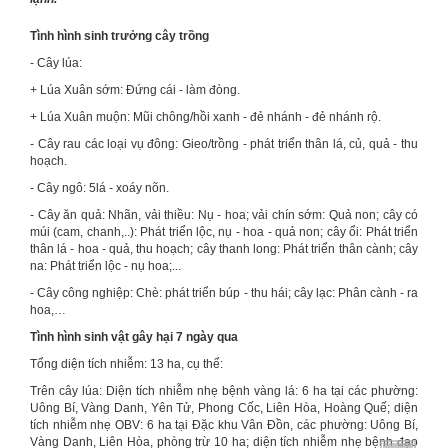
Tình hình sinh trưởng cây trồng
- Cây lúa:
+ Lúa Xuân sớm: Đứng cái - làm đòng.
+ Lúa Xuân muộn: Mũi chông/hồi xanh - đẻ nhánh - đẻ nhánh rộ.
- Cây rau các loại vụ đông: Gieo/trồng - phát triển thân lá, củ, quả - thu
hoạch.
- Cây ngô: 5lá - xoáy nõn.
- Cây ăn quả: Nhãn, vải thiều: Nụ - hoa; vải chín sớm: Quả non; cây có
múi (cam, chanh,..): Phát triển lộc, nụ - hoa - quả non; cây ổi: Phát triển
thân lá - hoa - quả, thu hoạch; cây thanh long: Phát triển thân cành; cây
na: Phát triển lộc - nụ hoa;...
- Cây công nghiệp: Chè: phát triển búp - thu hái; cây lạc: Phân cành - ra
hoa,…
Tình hình sinh vật gây hại 7 ngày qua
Tổng diện tích nhiễm: 13 ha, cụ thể:
Trên cây lúa: Diện tích nhiễm nhẹ bệnh vàng lá: 6 ha tại các phường:
Uông Bí, Vàng Danh, Yên Tử, Phong Cốc, Liên Hòa, Hoàng Quế; diện
tích nhiễm nhẹ OBV: 6 ha tại Đặc khu Vân Đồn, các phường: Uông Bí,
Vàng Danh, Liên Hòa, phòng trừ 10 ha; diện tích nhiễm nhẹ bệnh đạo