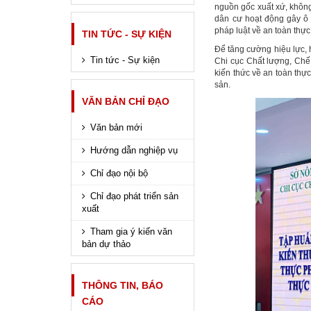
nguồn gốc xuất xứ, không
dân cư hoạt động gây ô 
pháp luật về an toàn thự
TIN TỨC - SỰ KIỆN
Để tăng cường hiệu lực, 
Tin tức - Sự kiện
Chi cục Chất lượng, Chế b
kiến thức về an toàn thự
sản.
VĂN BẢN CHỈ ĐẠO
Văn bản mới
Hướng dẫn nghiệp vụ
Chỉ đạo nội bộ
Chỉ đạo phát triển sản
xuất
Tham gia ý kiến văn
bản dự thảo
THÔNG TIN, BÁO
CÁO