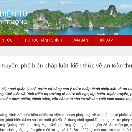
ĐIỆN TỬ
ÔI TRƯỜNG
TIN TỨC
THỦ TỤC HÀNH CHÍNH
VĂN BẢN
HỎI ĐÁP
 truyền, phổ biến pháp luật, kiến thức về an toàn th
, hiệu quả quản lý nhà nước và nâng cao ý thức chấp hành pháp luật về an to
, Chế biến và Phát triển thị trường tổ chức hội nghị tập huấn, tuyên truyền, 
 an toàn thực phẩm, chính sách, văn bản mới cho cơ sở sản xuất kinh doanh t
ảng Ninh đã phát hiện nhiều vụ việc vi phạm pháp luật về an toàn thực phẩm t
hẩm (phát hiện 04 cơ sở sản xuất giá đỗ sử dụng chất ngoài Danh mục được phép
ường Quảng Yên, phường Mạo Khê, phường Quang Hanh; gần 26 tấn chân gà, c
đơn, chứng từ, nguồn gốc xuất xứ tại xã Hải Sơn; 292kg chả mực và mực khô k