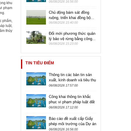
06/08/2026 16:56:00
rong khu
 vi phạm
Chủ động bám sát đồng
ùng.
ruộng, triển khai đồng bộ...
ực phẩm,
06/08/2026 15:40:00
áp luật,
lâm thủy
Đổi mới phương thức quản
lý bảo vệ rừng bằng công...
06/08/2026 15:23:00
TIN TIÊU ĐIỂM
Thông tin các bản tin sản
xuất, kinh doanh và tiêu thụ
sản phẩm nông lâm thủy
06/08/2026 17:57:00
sản
Công khai thông tin khắc
phục vi phạm pháp luật đất
đai
06/08/2026 17:12:00
Báo cáo đề xuất cấp Giấy
phép môi trường của Dự án
Nhà máy chế biến thực
06/08/2026 16:56:00