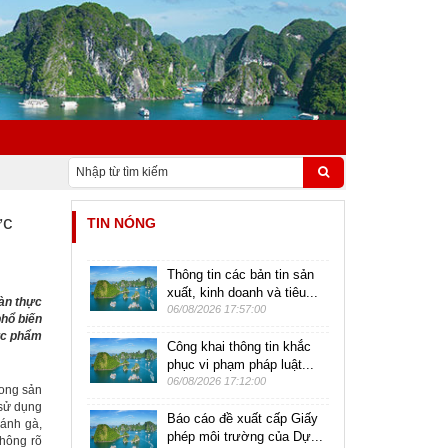
ực
TIN NÓNG
Thông tin các bản tin sản
xuất, kinh doanh và tiêu...
àn thực
06/08/2026 17:57:00
phổ biến
hực phẩm
Công khai thông tin khắc
phục vi phạm pháp luật...
06/08/2026 17:12:00
rong sản
 sử dụng
Báo cáo đề xuất cấp Giấy
ánh gà,
phép môi trường của Dự...
hông rõ