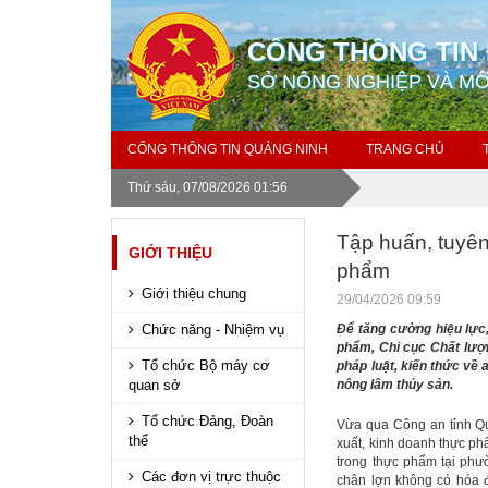
CỔNG THÔNG TIN 
SỞ NÔNG NGHIỆP VÀ M
CỔNG THÔNG TIN QUẢNG NINH
TRANG CHỦ
Thứ sáu, 07/08/2026 01:56
Tập huấn, tuyên
GIỚI THIỆU
phẩm
Giới thiệu chung
29/04/2026 09:59
Chức năng - Nhiệm vụ
Để tăng cường hiệu lực
phẩm, Chi cục Chất lượng
Tổ chức Bộ máy cơ
pháp luật, kiến thức về
quan sở
nông lâm thủy sản.
Tổ chức Đảng, Đoàn
Vừa qua Công an tỉnh Qu
thể
xuất, kinh doanh thực p
trong thực phẩm tại ph
Các đơn vị trực thuộc
chân lợn không có hóa 