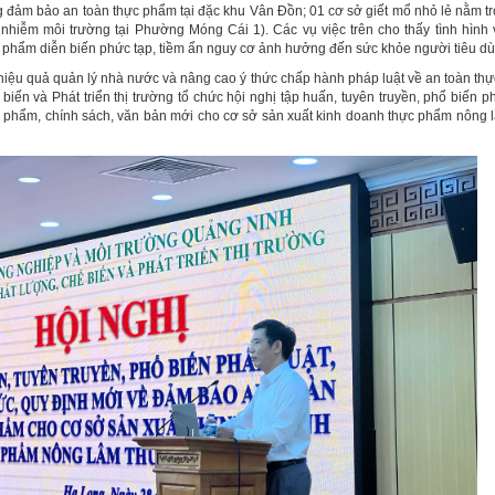
 đảm bảo an toàn thực phẩm tại đặc khu Vân Đồn; 01 cơ sở giết mổ nhỏ lẻ nằm t
nhiễm môi trường tại Phường Móng Cái 1). Các vụ việc trên cho thấy tình hình
c phẩm diễn biến phức tạp, tiềm ẩn nguy cơ ảnh hưởng đến sức khỏe người tiêu d
hiệu quả quản lý nhà nước và nâng cao ý thức chấp hành pháp luật về an toàn th
iến và Phát triển thị trường tổ chức hội nghị tập huấn, tuyên truyền, phổ biến ph
c phẩm, chính sách, văn bản mới cho cơ sở sản xuất kinh doanh thực phẩm nông 