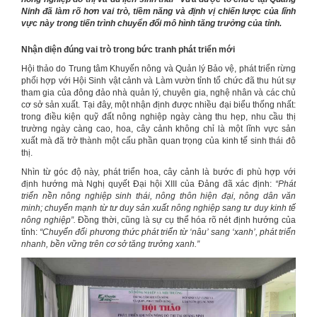
Ninh đã làm rõ hơn vai trò, tiềm năng và định vị chiến lược của lĩnh
vực này trong tiến trình chuyển đổi mô hình tăng trưởng của tỉnh.
Nhận diện đúng vai trò trong bức tranh phát triển mới
Hội thảo do Trung tâm Khuyến nông và Quản lý Bảo vệ, phát triển rừng
phối hợp với Hội Sinh vật cảnh và Làm vườn tỉnh tổ chức đã thu hút sự
tham gia của đông đảo nhà quản lý, chuyên gia, nghệ nhân và các chủ
cơ sở sản xuất. Tại đây, một nhận định được nhiều đại biểu thống nhất:
trong điều kiện quỹ đất nông nghiệp ngày càng thu hẹp, nhu cầu thị
trường ngày càng cao, hoa, cây cảnh không chỉ là một lĩnh vực sản
xuất mà đã trở thành một cấu phần quan trọng của kinh tế sinh thái đô
thị.
Nhìn từ góc độ này, phát triển hoa, cây cảnh là bước đi phù hợp với
định hướng mà Nghị quyết Đại hội XIII của Đảng đã xác định:
“Phát
triển nền nông nghiệp sinh thái, nông thôn hiện đại, nông dân văn
minh; chuyển mạnh từ tư duy sản xuất nông nghiệp sang tư duy kinh tế
nông nghiệp”.
Đồng thời, cũng là sự cụ thể hóa rõ nét định hướng của
tỉnh:
“Chuyển đổi phương thức phát triển từ ‘nâu’ sang ‘xanh’, phát triển
nhanh, bền vững trên cơ sở tăng trưởng xanh.”