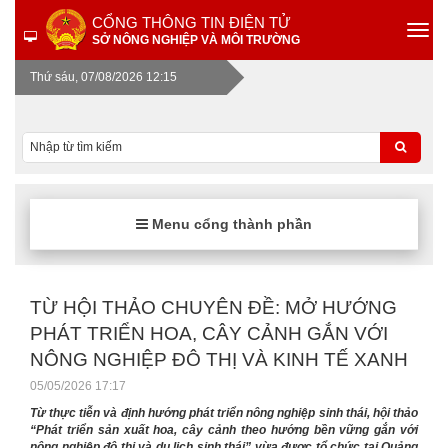
CỔNG THÔNG TIN ĐIỆN TỬ
SỞ NÔNG NGHIỆP VÀ MÔI TRƯỜNG
Thứ sáu, 07/08/2026 12:15
Menu cổng thành phần
TỪ HỘI THẢO CHUYÊN ĐỀ: MỞ HƯỚNG
PHÁT TRIỂN HOA, CÂY CẢNH GẮN VỚI
NÔNG NGHIỆP ĐÔ THỊ VÀ KINH TẾ XANH
05/05/2026 17:17
Từ thực tiễn và định hướng phát triển nông nghiệp sinh thái, hội thảo
“Phát triển sản xuất hoa, cây cảnh theo hướng bền vững gắn với
nông nghiệp đô thị và du lịch sinh thái” vừa được tổ chức tại Quảng